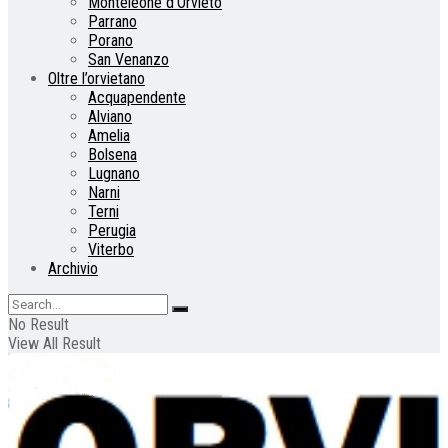
Monteleone d’Orvieto
Parrano
Porano
San Venanzo
Oltre l’orvietano
Acquapendente
Alviano
Amelia
Bolsena
Lugnano
Narni
Terni
Perugia
Viterbo
Archivio
No Result
View All Result