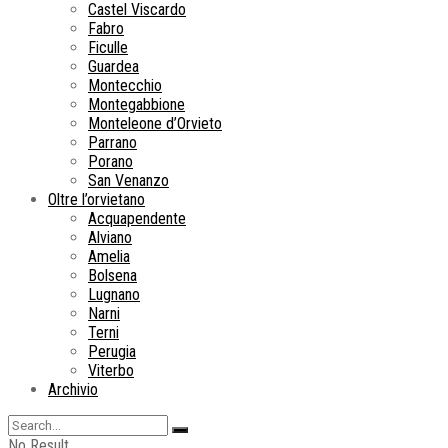
Castel Viscardo
Fabro
Ficulle
Guardea
Montecchio
Montegabbione
Monteleone d’Orvieto
Parrano
Porano
San Venanzo
Oltre l’orvietano
Acquapendente
Alviano
Amelia
Bolsena
Lugnano
Narni
Terni
Perugia
Viterbo
Archivio
No Result