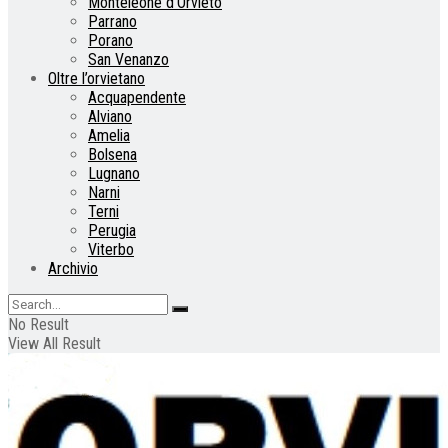
Monteleone d’Orvieto
Parrano
Porano
San Venanzo
Oltre l’orvietano
Acquapendente
Alviano
Amelia
Bolsena
Lugnano
Narni
Terni
Perugia
Viterbo
Archivio
No Result
View All Result