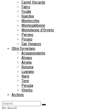
Castel Viscardo
Fabro
Ficulle
Guardea
Montecchio
Montegabbione
Monteleone d’Orvieto
Parrano
Porano
San Venanzo
Oltre l’orvietano
Acquapendente
Alviano
Amelia
Bolsena
Lugnano
Narni
Terni
Perugia
Viterbo
Archivio
No Result