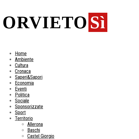
ORVIETO
Sì
Home
Ambiente
Cultura
Cronaca
Saperi&Sapori
Economia
Eventi
Politica
Sociale
Sponsorizzate
Sport
Territorio
Allerona
Baschi
Castel Giorgio