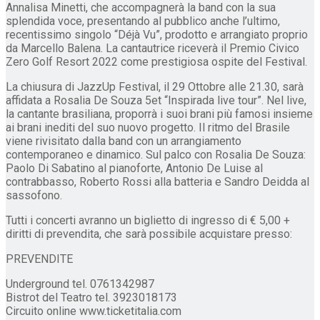
Annalisa Minetti, che accompagnerà la band con la sua
splendida voce, presentando al pubblico anche l’ultimo,
recentissimo singolo “Déjà Vu”, prodotto e arrangiato proprio
da Marcello Balena. La cantautrice riceverà il Premio Civico
Zero Golf Resort 2022 come prestigiosa ospite del Festival.
La chiusura di JazzUp Festival, il 29 Ottobre alle 21.30, sarà
affidata a Rosalia De Souza 5et “Inspirada live tour”. Nel live,
la cantante brasiliana, proporrà i suoi brani più famosi insieme
ai brani inediti del suo nuovo progetto. Il ritmo del Brasile
viene rivisitato dalla band con un arrangiamento
contemporaneo e dinamico. Sul palco con Rosalia De Souza:
Paolo Di Sabatino al pianoforte, Antonio De Luise al
contrabbasso, Roberto Rossi alla batteria e Sandro Deidda al
sassofono.
Tutti i concerti avranno un biglietto di ingresso di € 5,00 +
diritti di prevendita, che sarà possibile acquistare presso:
PREVENDITE
Underground tel. 0761342987
Bistrot del Teatro tel. 3923018173
Circuito online www.ticketitalia.com