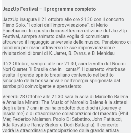
JazzUp Festival – Il programma completo
JazzUp inaugura il 21 ottobre alle ore 21.30 con il concerto
Piano Solo, “I colori dell’improvvisazione”, di Mario
Panebianco. In questa diciassettesima edizione del JazzUp
Festival, sempre animato dalla voglia di comunicare
attraverso il linguaggio universale della musica, Panebianco ci
condurrà per mano attraverso le sue improvvisazioni e
rivisitazioni di brani di K. Jarret, B. Evans, e B. Mehldau.
Il 22 Ottobre, sempre alle ore 21.30, sarà la volta del Noemi
Nori Quartet “il Brasile che in… canta!”. Il quartetto viterbese
esalta il grande spirito brasiliano contenuto nel battito
sincopato della bossa nova e nell’energia sprigionata dal
samba più coinvolgente e spensierato.
Venerdì 28 Ottobre alle 21.30 sarà la sera di Marcello Balena
e Annalisa Minetti. The Music of Marcello Balena è la sintesi
degli ultimi 7 anni in cui ha prodotto due dischi (Journey e
Inside me) e di straordinarie collaborazioni del maestro (Phil
Mer, Federico Malaman, Paolo Di Sabatino, John Patitucci,
Ada Rovatti e Randy Breker e Dodi Battaglia). Il concerto
vedrà la straordinaria partecipazione della grande artista