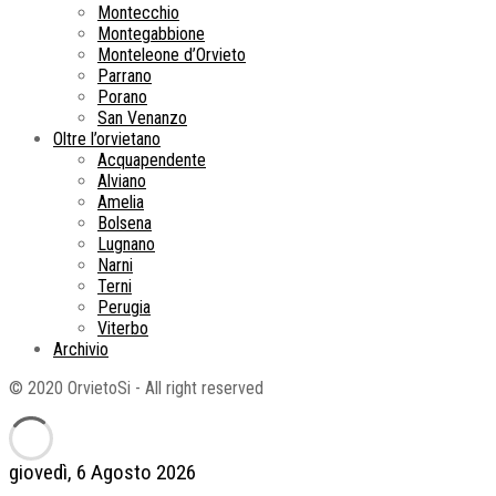
Montecchio
Montegabbione
Monteleone d’Orvieto
Parrano
Porano
San Venanzo
Oltre l’orvietano
Acquapendente
Alviano
Amelia
Bolsena
Lugnano
Narni
Terni
Perugia
Viterbo
Archivio
© 2020 OrvietoSi - All right reserved
giovedì, 6 Agosto 2026