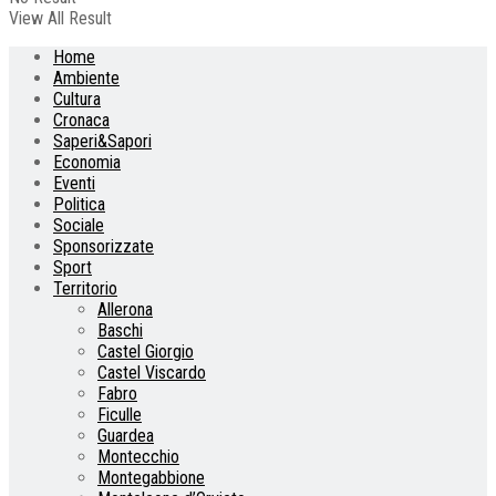
View All Result
Home
Ambiente
Cultura
Cronaca
Saperi&Sapori
Economia
Eventi
Politica
Sociale
Sponsorizzate
Sport
Territorio
Allerona
Baschi
Castel Giorgio
Castel Viscardo
Fabro
Ficulle
Guardea
Montecchio
Montegabbione