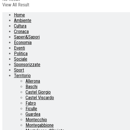
View All Result
Home
Ambiente
Cultura
Cronaca
Saperi&Sapori
Economia
Eventi
Politica
Sociale
Sponsorizzate
Sport
Territorio
Allerona
Baschi
Castel Giorgio
Castel Viscardo
Fabro
Ficulle
Guardea
Montecchio
Montegabbione