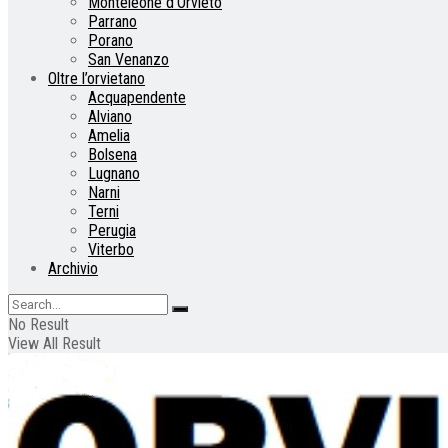
Monteleone d’Orvieto
Parrano
Porano
San Venanzo
Oltre l’orvietano
Acquapendente
Alviano
Amelia
Bolsena
Lugnano
Narni
Terni
Perugia
Viterbo
Archivio
No Result
View All Result