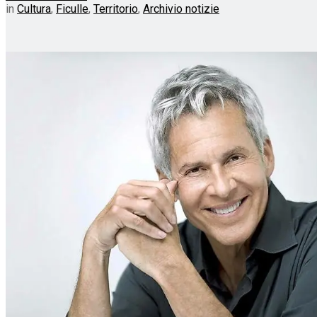
in
Cultura
,
Ficulle
,
Territorio
,
Archivio notizie