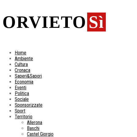
ORVIETO
Sì
Home
Ambiente
Cultura
Cronaca
Saperi&Sapori
Economia
Eventi
Politica
Sociale
Sponsorizzate
Sport
Territorio
Allerona
Baschi
Castel Giorgio