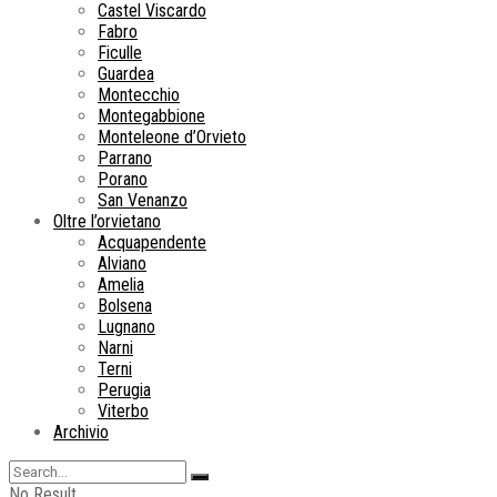
Castel Viscardo
Fabro
Ficulle
Guardea
Montecchio
Montegabbione
Monteleone d’Orvieto
Parrano
Porano
San Venanzo
Oltre l’orvietano
Acquapendente
Alviano
Amelia
Bolsena
Lugnano
Narni
Terni
Perugia
Viterbo
Archivio
No Result