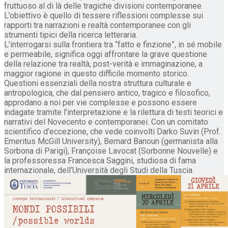
fruttuoso al di là delle tragiche divisioni contemporanee.
L’obiettivo è quello di tessere riflessioni complesse sui
rapporti tra narrazioni e realtà contemporanee con gli
strumenti tipici della ricerca letteraria.
L’interrogarsi sulla frontiera tra “fatto e finzione”, in sé mobile
e permeabile, significa oggi affrontare la grave questione
della relazione tra realtà, post-verità e immaginazione, a
maggior ragione in questo difficile momento storico.
Questioni essenziali della nostra struttura culturale e
antropologica, che dal pensiero antico, tragico e filosofico,
approdano a noi per vie complesse e possono essere
indagate tramite l’interpretazione e la rilettura di testi teorici e
narrativi del Novecento e contemporanei. Con un comitato
scientifico d’eccezione, che vede coinvolti Darko Suvin (Prof.
Emeritus McGill University), Bernard Banoun (germanista alla
Sorbona di Parigi), Françoise Lavocat (Sorbonne Nouvelle) e
la professoressa Francesca Saggini, studiosa di fama
internazionale, dell’Università degli Studi della Tuscia.