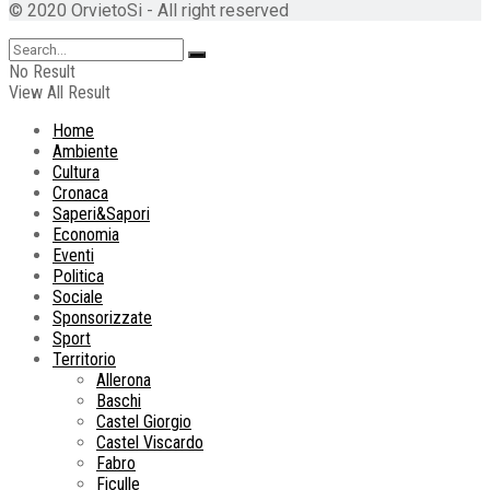
© 2020 OrvietoSi - All right reserved
No Result
View All Result
Home
Ambiente
Cultura
Cronaca
Saperi&Sapori
Economia
Eventi
Politica
Sociale
Sponsorizzate
Sport
Territorio
Allerona
Baschi
Castel Giorgio
Castel Viscardo
Fabro
Ficulle