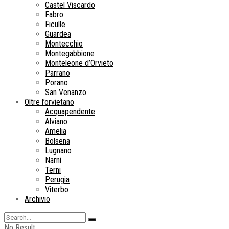
Castel Viscardo
Fabro
Ficulle
Guardea
Montecchio
Montegabbione
Monteleone d’Orvieto
Parrano
Porano
San Venanzo
Oltre l’orvietano
Acquapendente
Alviano
Amelia
Bolsena
Lugnano
Narni
Terni
Perugia
Viterbo
Archivio
No Result