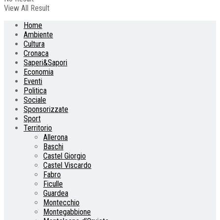
View All Result
Home
Ambiente
Cultura
Cronaca
Saperi&Sapori
Economia
Eventi
Politica
Sociale
Sponsorizzate
Sport
Territorio
Allerona
Baschi
Castel Giorgio
Castel Viscardo
Fabro
Ficulle
Guardea
Montecchio
Montegabbione