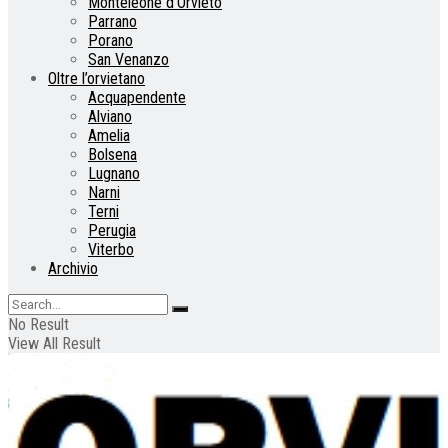
Monteleone d’Orvieto
Parrano
Porano
San Venanzo
Oltre l’orvietano
Acquapendente
Alviano
Amelia
Bolsena
Lugnano
Narni
Terni
Perugia
Viterbo
Archivio
No Result
View All Result