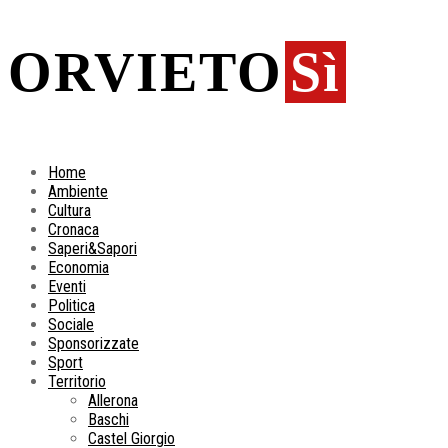
ORVIETO
Sì
Home
Ambiente
Cultura
Cronaca
Saperi&Sapori
Economia
Eventi
Politica
Sociale
Sponsorizzate
Sport
Territorio
Allerona
Baschi
Castel Giorgio