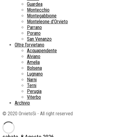
Guardea
Montecchio
Montegabbione
Monteleone d’Orvieto
Parrano
Porano
San Venanzo
Oltre l’orvietano
Acquapendente
Alviano
Amelia
Bolsena
Lugnano
Narni
Terni
Perugia
Viterbo
Archivio
© 2020 OrvietoSi - All right reserved
sabato, 8 Agosto 2026