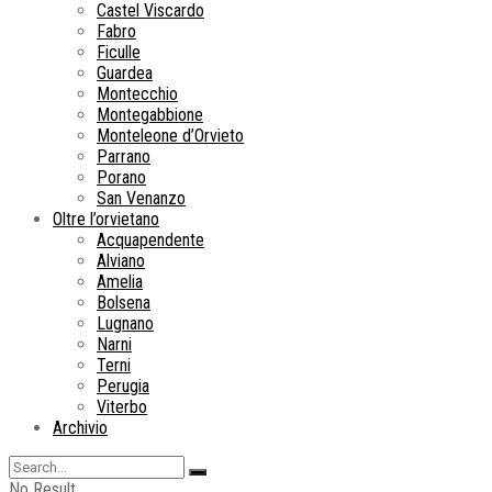
Castel Viscardo
Fabro
Ficulle
Guardea
Montecchio
Montegabbione
Monteleone d’Orvieto
Parrano
Porano
San Venanzo
Oltre l’orvietano
Acquapendente
Alviano
Amelia
Bolsena
Lugnano
Narni
Terni
Perugia
Viterbo
Archivio
No Result