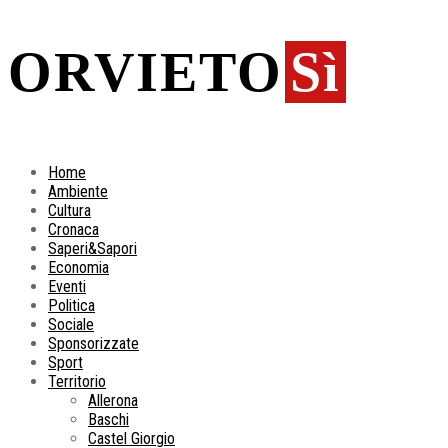
ORVIETO
Sì
Home
Ambiente
Cultura
Cronaca
Saperi&Sapori
Economia
Eventi
Politica
Sociale
Sponsorizzate
Sport
Territorio
Allerona
Baschi
Castel Giorgio