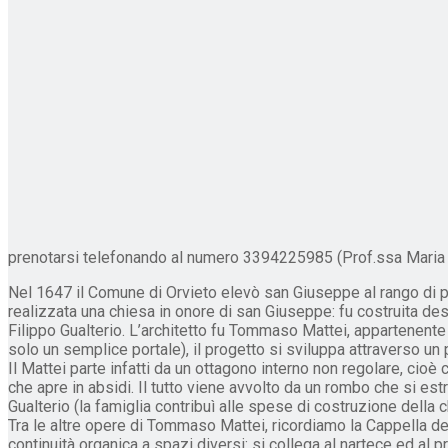
prenotarsi telefonando al numero 3394225985 (Prof.ssa Maria S
Nel 1647 il Comune di Orvieto elevò san Giuseppe al rango di prot
realizzata una chiesa in onore di san Giuseppe: fu costruita des
Filippo Gualterio. L’architetto fu Tommaso Mattei, appartenent
solo un semplice portale), il progetto si sviluppa attraverso u
Il Mattei parte infatti da un ottagono interno non regolare, cioè c
che apre in absidi. Il tutto viene avvolto da un rombo che si est
Gualterio (la famiglia contribuì alle spese di costruzione della c
Tra le altre opere di Tommaso Mattei, ricordiamo la Cappella de
continuità organica a spazi diversi: si collega al nartece ed al p