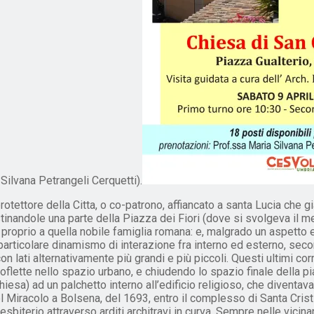
ilvana Petrangeli Cerquetti).
ettore della Citta, o co-patrono, affiancato a santa Lucia che già
tinandole una parte della Piazza dei Fiori (dove si svolgeva il mer
e proprio a quella nobile famiglia romana: e, malgrado un aspett
n particolare dinamismo di interazione fra interno ed esterno, s
on lati alternativamente più grandi e più piccoli. Questi ultimi cor
roflette nello spazio urbano, e chiudendo lo spazio finale della p
hiesa) ad un palchetto interno all’edificio religioso, che diventava
l Miracolo a Bolsena, del 1693, entro il complesso di Santa Cris
resbiterio attraverso arditi architravi in curva. Sempre nelle vicin