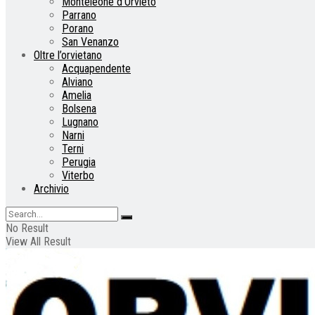
Monteleone d’Orvieto
Parrano
Porano
San Venanzo
Oltre l’orvietano
Acquapendente
Alviano
Amelia
Bolsena
Lugnano
Narni
Terni
Perugia
Viterbo
Archivio
No Result
View All Result