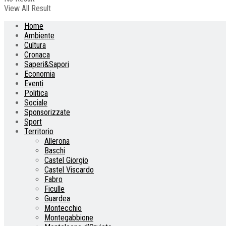
View All Result
Home
Ambiente
Cultura
Cronaca
Saperi&Sapori
Economia
Eventi
Politica
Sociale
Sponsorizzate
Sport
Territorio
Allerona
Baschi
Castel Giorgio
Castel Viscardo
Fabro
Ficulle
Guardea
Montecchio
Montegabbione