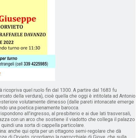
 ricopriva quel ruolo fin dal 1300. A partire dal 1683 fu
cato della verdura), cioè quella che oggi è intitolata ad Antonio
o esteriore volutamente dimesso (dalle pareti intonacate emerge
econdo una poetica pienamente barocca.
rispondono all’ingresso, al presbiterio e ai due lati trasversali,
iazza con un arco che sostiene il viadotto che collega il palazzo
 quindi una sorta di cappella particolare.
tina: anche qui opta per un ottagono semi-regolare che dà
anze di Orvieto, ricordiamo la parrocchiale di Giove, che sulla