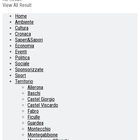
View All Result
Home
Ambiente
Cultura
Cronaca
Saperi&Sapori
Economia
Eventi
Politica
Sociale
Sponsorizzate
Sport
Territorio
Allerona
Baschi
Castel Giorgio
Castel Viscardo
Fabro
Ficulle
Guardea
Montecchio
Montegabbione