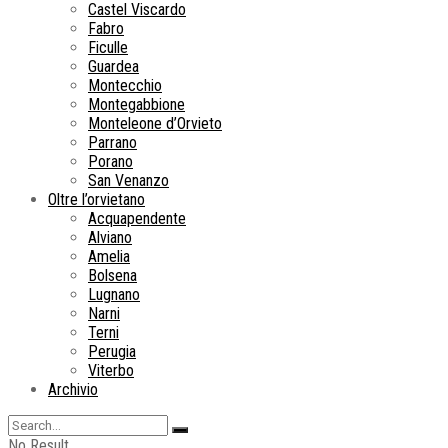
Castel Viscardo
Fabro
Ficulle
Guardea
Montecchio
Montegabbione
Monteleone d’Orvieto
Parrano
Porano
San Venanzo
Oltre l’orvietano
Acquapendente
Alviano
Amelia
Bolsena
Lugnano
Narni
Terni
Perugia
Viterbo
Archivio
No Result