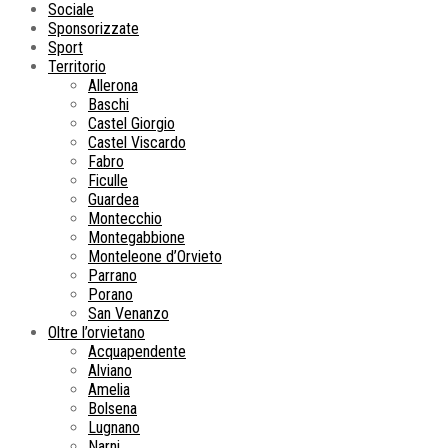
Sociale
Sponsorizzate
Sport
Territorio
Allerona
Baschi
Castel Giorgio
Castel Viscardo
Fabro
Ficulle
Guardea
Montecchio
Montegabbione
Monteleone d’Orvieto
Parrano
Porano
San Venanzo
Oltre l’orvietano
Acquapendente
Alviano
Amelia
Bolsena
Lugnano
Narni