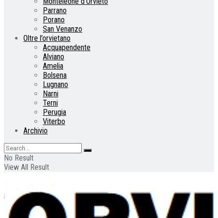
Monteleone d’Orvieto
Parrano
Porano
San Venanzo
Oltre l’orvietano
Acquapendente
Alviano
Amelia
Bolsena
Lugnano
Narni
Terni
Perugia
Viterbo
Archivio
No Result
View All Result