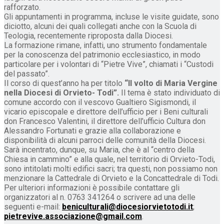
rafforzato.
Gli appuntamenti in programma, incluse le visite guidate, sono
diciotto, alcuni dei quali collegati anche con la Scuola di
Teologia, recentemente riproposta dalla Diocesi.
La formazione rimane, infatti, uno strumento fondamentale
per la conoscenza del patrimonio ecclesiastico, in modo
particolare per i volontari di “Pietre Vive”, chiamati i “Custodi
del passato”.
Il corso di quest’anno ha per titolo
“Il volto di Maria Vergine
nella Diocesi di Orvieto- Todi”.
Il tema è stato individuato di
comune accordo con il vescovo Gualtiero Sigismondi, il
vicario episcopale e direttore dell’ufficio per i Beni culturali
don Francesco Valentini, il direttore dell’ufficio Cultura don
Alessandro Fortunati e grazie alla collaborazione e
disponibilità di alcuni parroci delle comunità della Diocesi.
Sarà incentrato, dunque, su Maria, che è al “centro della
Chiesa in cammino” e alla quale, nel territorio di Orvieto-Todi,
sono intitolati molti edifici sacri; tra questi, non possiamo non
menzionare la Cattedrale di Orvieto e la Concattedrale di Todi.
Per ulteriori informazioni è possibile contattare gli
organizzatori al n. 0763 341264 o scrivere ad una delle
seguenti e-mail:
beniculturali@diocesiorvietotodi.it
;
pietrevive.associazione@gmail.com
.