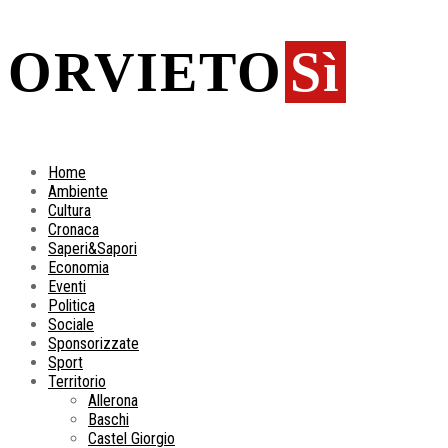
ORVIETO
Sì
Home
Ambiente
Cultura
Cronaca
Saperi&Sapori
Economia
Eventi
Politica
Sociale
Sponsorizzate
Sport
Territorio
Allerona
Baschi
Castel Giorgio