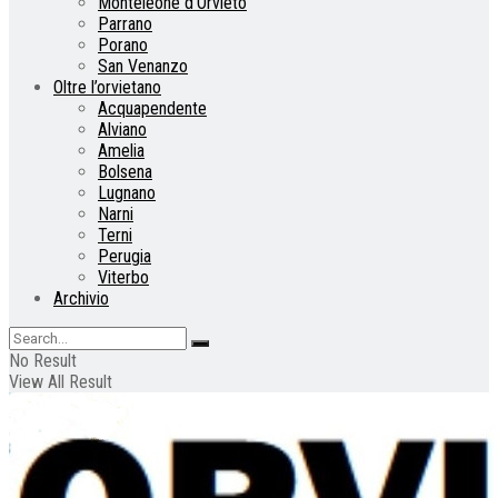
Monteleone d’Orvieto
Parrano
Porano
San Venanzo
Oltre l’orvietano
Acquapendente
Alviano
Amelia
Bolsena
Lugnano
Narni
Terni
Perugia
Viterbo
Archivio
No Result
View All Result