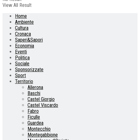
View All Result
Home
Ambiente
Cultura
Cronaca
Saperi&Sapori
Economia
Eventi
Politica
Sociale
Sponsorizzate
Sport
Territorio
Allerona
Baschi
Castel Giorgio
Castel Viscardo
Fabro
Ficulle
Guardea
Montecchio
Montegabbione