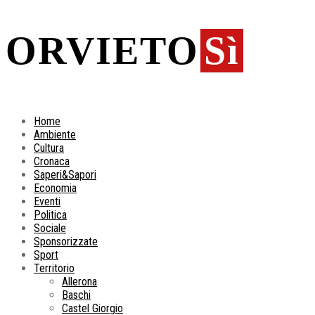
ORVIETO
Sì
Home
Ambiente
Cultura
Cronaca
Saperi&Sapori
Economia
Eventi
Politica
Sociale
Sponsorizzate
Sport
Territorio
Allerona
Baschi
Castel Giorgio