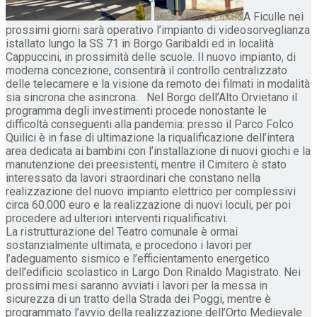
A Ficulle nei
prossimi giorni sarà operativo l’impianto di videosorveglianza
istallato lungo la SS 71 in Borgo Garibaldi ed in località
Cappuccini, in prossimità delle scuole. Il nuovo impianto, di
moderna concezione, consentirà il controllo centralizzato
delle telecamere e la visione da remoto dei filmati in modalità
sia sincrona che asincrona. Nel Borgo dell’Alto Orvietano il
programma degli investimenti procede nonostante le
difficoltà conseguenti alla pandemia: presso il Parco Folco
Quilici è in fase di ultimazione la riqualificazione dell’intera
area dedicata ai bambini con l’installazione di nuovi giochi e la
manutenzione dei preesistenti, mentre il Cimitero è stato
interessato da lavori straordinari che constano nella
realizzazione del nuovo impianto elettrico per complessivi
circa 60.000 euro e la realizzazione di nuovi loculi, per poi
procedere ad ulteriori interventi riqualificativi.
La ristrutturazione del Teatro comunale è ormai
sostanzialmente ultimata, e procedono i lavori per
l’adeguamento sismico e l’efficientamento energetico
dell’edificio scolastico in Largo Don Rinaldo Magistrato. Nei
prossimi mesi saranno avviati i lavori per la messa in
sicurezza di un tratto della Strada dei Poggi, mentre è
programmato l’avvio della realizzazione dell’Orto Medievale