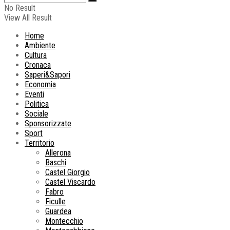
No Result
View All Result
Home
Ambiente
Cultura
Cronaca
Saperi&Sapori
Economia
Eventi
Politica
Sociale
Sponsorizzate
Sport
Territorio
Allerona
Baschi
Castel Giorgio
Castel Viscardo
Fabro
Ficulle
Guardea
Montecchio