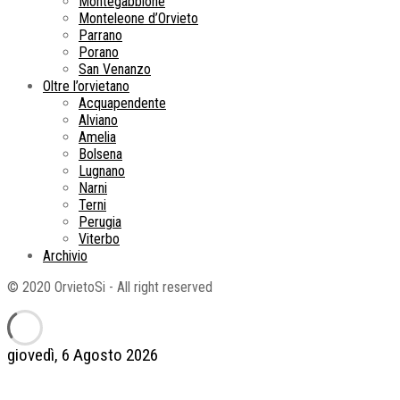
Montegabbione
Monteleone d’Orvieto
Parrano
Porano
San Venanzo
Oltre l’orvietano
Acquapendente
Alviano
Amelia
Bolsena
Lugnano
Narni
Terni
Perugia
Viterbo
Archivio
© 2020 OrvietoSi - All right reserved
giovedì, 6 Agosto 2026