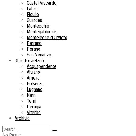
Castel Viscardo
Fabro
Ficulle
Guardea
Montecchio
Montegabbione
Monteleone d’Orvieto
Parrano
Porano
San Venanzo
Oltre l’orvietano
Acquapendente
Alviano
Amelia
Bolsena
Lugnano
Narni
Terni
Perugia
Viterbo
Archivio
No Result