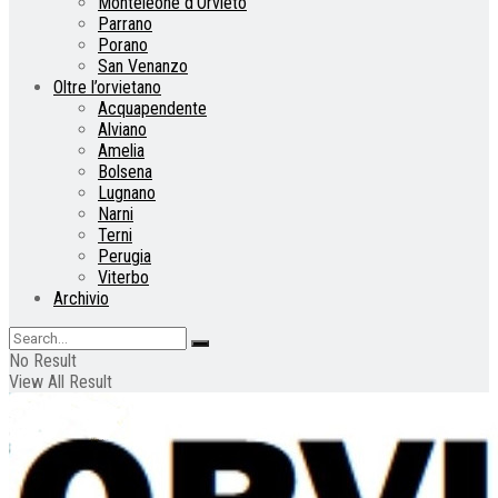
Monteleone d’Orvieto
Parrano
Porano
San Venanzo
Oltre l’orvietano
Acquapendente
Alviano
Amelia
Bolsena
Lugnano
Narni
Terni
Perugia
Viterbo
Archivio
No Result
View All Result