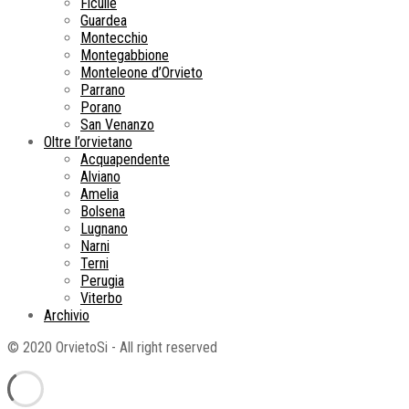
Ficulle
Guardea
Montecchio
Montegabbione
Monteleone d’Orvieto
Parrano
Porano
San Venanzo
Oltre l’orvietano
Acquapendente
Alviano
Amelia
Bolsena
Lugnano
Narni
Terni
Perugia
Viterbo
Archivio
© 2020 OrvietoSi - All right reserved