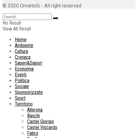
© 2020 OrvietoSi - All right reserved
No Result
View All Result
Home
Ambiente
Cultura
Cronaca
Saperi&Sapori
Economia
Eventi
Politica
Sociale
Sponsorizzate
Sport
Territorio
Allerona
Baschi
Castel Giorgio
Castel Viscardo
Fabro