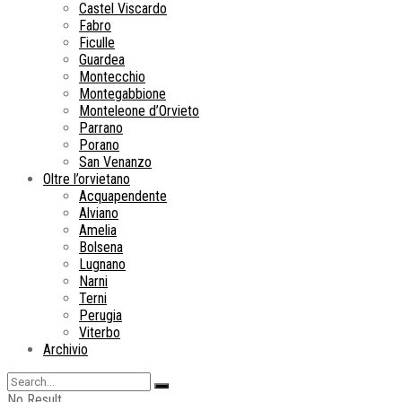
Castel Viscardo
Fabro
Ficulle
Guardea
Montecchio
Montegabbione
Monteleone d’Orvieto
Parrano
Porano
San Venanzo
Oltre l’orvietano
Acquapendente
Alviano
Amelia
Bolsena
Lugnano
Narni
Terni
Perugia
Viterbo
Archivio
No Result