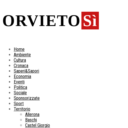
ORVIETO
Sì
Home
Ambiente
Cultura
Cronaca
Saperi&Sapori
Economia
Eventi
Politica
Sociale
Sponsorizzate
Sport
Territorio
Allerona
Baschi
Castel Giorgio