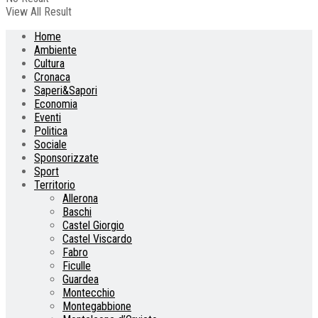
View All Result
Home
Ambiente
Cultura
Cronaca
Saperi&Sapori
Economia
Eventi
Politica
Sociale
Sponsorizzate
Sport
Territorio
Allerona
Baschi
Castel Giorgio
Castel Viscardo
Fabro
Ficulle
Guardea
Montecchio
Montegabbione