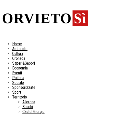
ORVIETO
Sì
Home
Ambiente
Cultura
Cronaca
Saperi&Sapori
Economia
Eventi
Politica
Sociale
Sponsorizzate
Sport
Territorio
Allerona
Baschi
Castel Giorgio