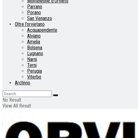
Monteleone d’Orvieto
Parrano
Porano
San Venanzo
Oltre l’orvietano
Acquapendente
Alviano
Amelia
Bolsena
Lugnano
Narni
Terni
Perugia
Viterbo
Archivio
No Result
View All Result