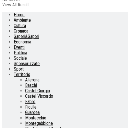
View All Result
Home
Ambiente
Cultura
Cronaca
Saperi&Sapori
Economia
Eventi
Politica
Sociale
Sponsorizzate
Sport
Territorio
Allerona
Baschi
Castel Giorgio
Castel Viscardo
Fabro
Ficulle
Guardea
Montecchio
Montegabbione