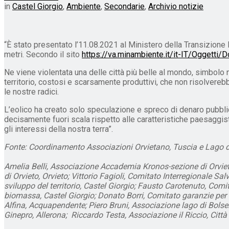
in
Castel Giorgio
,
Ambiente
,
Secondarie
,
Archivio notizie
“È stato presentato l’11.08.2021 al Ministero della Transizione 
metri. Secondo il sito
https://va.minambiente.it/it-IT/Oggett
Ne viene violentata una delle città più belle al mondo, simbolo na
territorio, costosi e scarsamente produttivi, che non risolvereb
le nostre radici.
L’eolico ha creato solo speculazione e spreco di denaro pubblico
decisamente fuori scala rispetto alle caratteristiche paesaggistic
gli interessi della nostra terra”.
Fonte: Coordinamento Associazioni Orvietano, Tuscia e Lago
Amelia Belli, Associazione Accademia Kronos-sezione di Orvieto,
di Orvieto, Orvieto; Vittorio Fagioli, Comitato Interregionale S
sviluppo del territorio, Castel Giorgio; Fausto Carotenuto, Comit
biomassa, Castel Giorgio; Donato Borri, Comitato garanzie per
Alfina, Acquapendente; Piero Bruni, Associazione lago di Bolsen
Ginepro, Allerona; Riccardo Testa, Associazione il Riccio, Città 