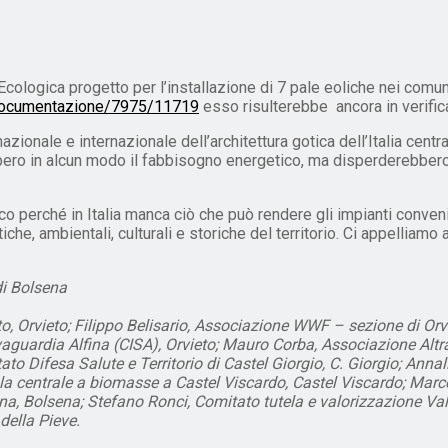
Ecologica progetto per l’installazione di 7 pale eoliche nei comun
i/Documentazione/7975/11719
esso risulterebbe ancora in verific
zionale e internazionale dell’architettura gotica dell’Italia centr
bero in alcun modo il fabbisogno energetico, ma disperderebbero u
 perché in Italia manca ciò che può rendere gli impianti convenie
he, ambientali, culturali e storiche del territorio. Ci appelliamo a
 di Bolsena
 Orvieto; Filippo Belisario, Associazione WWF – sezione di Orviet
alvaguardia Alfina (CISA), Orvieto; Mauro Corba, Associazione Altr
ato Difesa Salute e Territorio di Castel Giorgio, C. Giorgio; Anna
 la centrale a biomasse a Castel Viscardo, Castel Viscardo; Mar
a, Bolsena; Stefano Ronci, Comitato tutela e valorizzazione Valli
della Pieve.