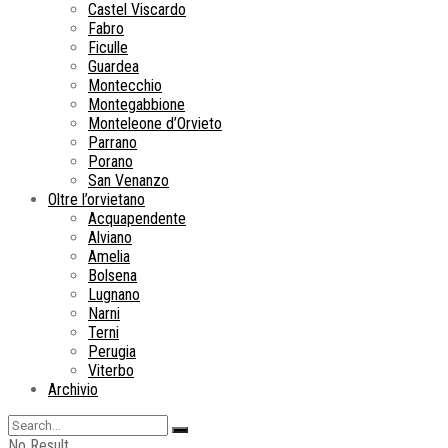
Castel Viscardo
Fabro
Ficulle
Guardea
Montecchio
Montegabbione
Monteleone d’Orvieto
Parrano
Porano
San Venanzo
Oltre l’orvietano
Acquapendente
Alviano
Amelia
Bolsena
Lugnano
Narni
Terni
Perugia
Viterbo
Archivio
No Result