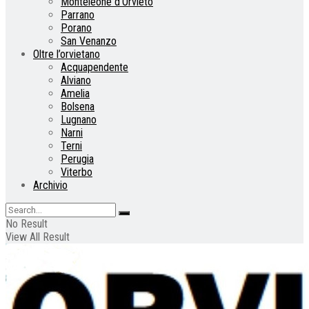
Monteleone d’Orvieto
Parrano
Porano
San Venanzo
Oltre l’orvietano
Acquapendente
Alviano
Amelia
Bolsena
Lugnano
Narni
Terni
Perugia
Viterbo
Archivio
No Result
View All Result