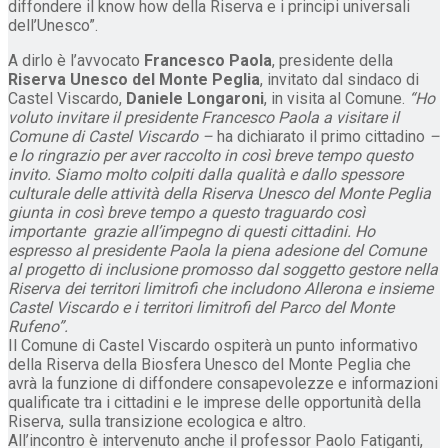
diffondere il know how della Riserva e i principi universali
dell’Unesco”.
A dirlo è l’avvocato
Francesco Paola
, presidente della
Riserva Unesco del Monte Peglia
, invitato dal sindaco di
Castel Viscardo,
Daniele Longaroni
, in visita al Comune.
“Ho
voluto invitare il presidente Francesco Paola a visitare il
Comune di Castel Viscardo –
ha dichiarato il primo cittadino
–
e lo ringrazio per aver raccolto in così breve tempo questo
invito. Siamo molto colpiti dalla qualità e dallo spessore
culturale delle attività della Riserva Unesco del Monte Peglia
giunta in così breve tempo a questo traguardo così
importante grazie all’impegno di questi cittadini. Ho
espresso al presidente Paola la piena adesione del Comune
al progetto di inclusione promosso dal soggetto gestore nella
Riserva dei territori limitrofi che includono Allerona e insieme
Castel Viscardo e i territori limitrofi del Parco del Monte
Rufeno”.
Il Comune di Castel Viscardo ospiterà un punto informativo
della Riserva della Biosfera Unesco del Monte Peglia che
avrà la funzione di diffondere consapevolezze e informazioni
qualificate tra i cittadini e le imprese delle opportunità della
Riserva, sulla transizione ecologica e altro.
All’incontro è intervenuto anche il professor Paolo Fatiganti,