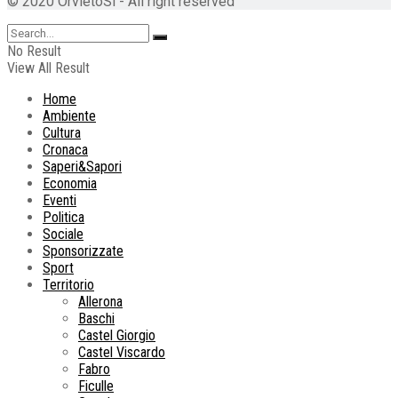
© 2020 OrvietoSi - All right reserved
No Result
View All Result
Home
Ambiente
Cultura
Cronaca
Saperi&Sapori
Economia
Eventi
Politica
Sociale
Sponsorizzate
Sport
Territorio
Allerona
Baschi
Castel Giorgio
Castel Viscardo
Fabro
Ficulle