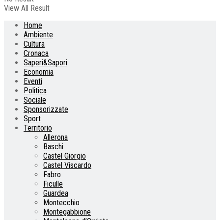
View All Result
Home
Ambiente
Cultura
Cronaca
Saperi&Sapori
Economia
Eventi
Politica
Sociale
Sponsorizzate
Sport
Territorio
Allerona
Baschi
Castel Giorgio
Castel Viscardo
Fabro
Ficulle
Guardea
Montecchio
Montegabbione