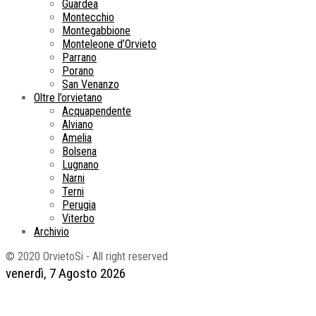
Guardea
Montecchio
Montegabbione
Monteleone d’Orvieto
Parrano
Porano
San Venanzo
Oltre l’orvietano
Acquapendente
Alviano
Amelia
Bolsena
Lugnano
Narni
Terni
Perugia
Viterbo
Archivio
© 2020 OrvietoSi - All right reserved
venerdì, 7 Agosto 2026