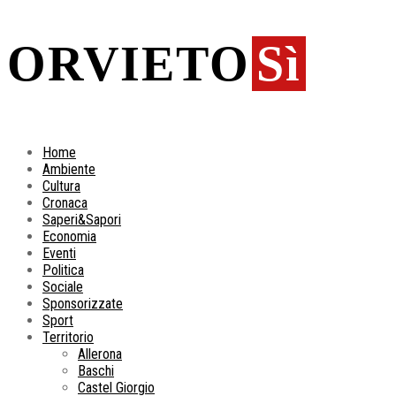
ORVIETO
Sì
Home
Ambiente
Cultura
Cronaca
Saperi&Sapori
Economia
Eventi
Politica
Sociale
Sponsorizzate
Sport
Territorio
Allerona
Baschi
Castel Giorgio