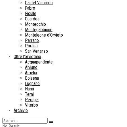
Castel Viscardo
Fabro
Ficulle
Guardea
Montecchio
Montegabbione
Monteleone d’Orvieto
Parrano
Porano
San Venanzo
Oltre l’orvietano
Acquapendente
Alviano
Amelia
Bolsena
Lugnano
Narni
Terni
Perugia
Viterbo
Archivio
No Result