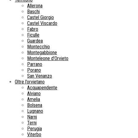
Allerona
Baschi
Castel Giorgio
Castel Viscardo
Fabro
Ficulle
Guardea
Montecchio
Montegabbione
Monteleone d’Orvieto
Parrano
Porano
San Venanzo
Oltre l’orvietano
Acquapendente
Alviano
Amelia
Bolsena
Lugnano
Narni
Terni
Perugia
Viterbo