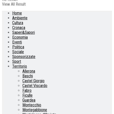
View All Result
Home
Ambiente
Cultura
Cronaca
Saperi&Sapori
Economia
Eventi
Politica
Sociale
Sponsorizzate
Sport
Territorio
Allerona
Baschi
Castel Giorgio
Castel Viscardo
Fabro
Ficulle
Guardea
Montecchio
Montegabbione