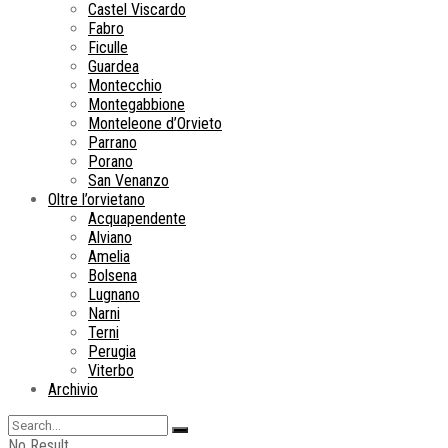
Castel Viscardo
Fabro
Ficulle
Guardea
Montecchio
Montegabbione
Monteleone d’Orvieto
Parrano
Porano
San Venanzo
Oltre l’orvietano
Acquapendente
Alviano
Amelia
Bolsena
Lugnano
Narni
Terni
Perugia
Viterbo
Archivio
No Result