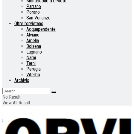
Monteleone d’Orvieto
Parrano
Porano
San Venanzo
Oltre l’orvietano
Acquapendente
Alviano
Amelia
Bolsena
Lugnano
Narni
Terni
Perugia
Viterbo
Archivio
No Result
View All Result