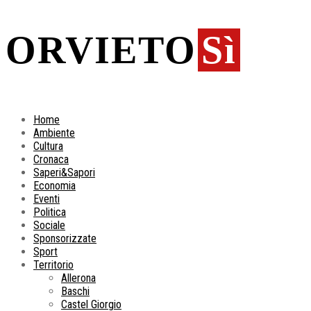
ORVIETO
Sì
Home
Ambiente
Cultura
Cronaca
Saperi&Sapori
Economia
Eventi
Politica
Sociale
Sponsorizzate
Sport
Territorio
Allerona
Baschi
Castel Giorgio