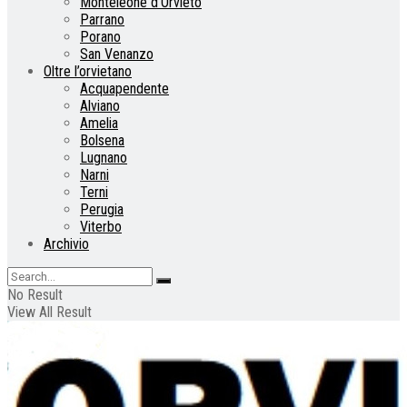
Monteleone d’Orvieto
Parrano
Porano
San Venanzo
Oltre l’orvietano
Acquapendente
Alviano
Amelia
Bolsena
Lugnano
Narni
Terni
Perugia
Viterbo
Archivio
No Result
View All Result