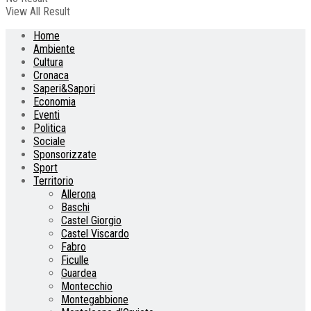
View All Result
Home
Ambiente
Cultura
Cronaca
Saperi&Sapori
Economia
Eventi
Politica
Sociale
Sponsorizzate
Sport
Territorio
Allerona
Baschi
Castel Giorgio
Castel Viscardo
Fabro
Ficulle
Guardea
Montecchio
Montegabbione