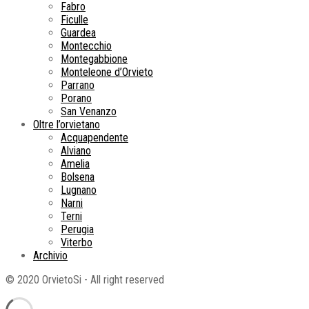
Fabro
Ficulle
Guardea
Montecchio
Montegabbione
Monteleone d’Orvieto
Parrano
Porano
San Venanzo
Oltre l’orvietano
Acquapendente
Alviano
Amelia
Bolsena
Lugnano
Narni
Terni
Perugia
Viterbo
Archivio
© 2020 OrvietoSi - All right reserved