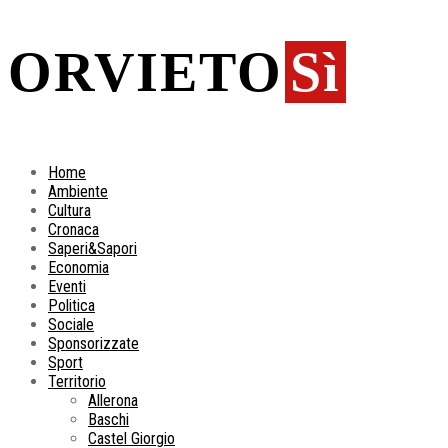
ORVIETO
Sì
Home
Ambiente
Cultura
Cronaca
Saperi&Sapori
Economia
Eventi
Politica
Sociale
Sponsorizzate
Sport
Territorio
Allerona
Baschi
Castel Giorgio