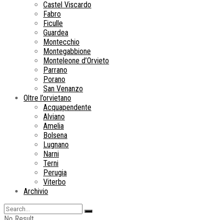
Castel Viscardo
Fabro
Ficulle
Guardea
Montecchio
Montegabbione
Monteleone d’Orvieto
Parrano
Porano
San Venanzo
Oltre l’orvietano
Acquapendente
Alviano
Amelia
Bolsena
Lugnano
Narni
Terni
Perugia
Viterbo
Archivio
No Result