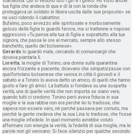
stamattina. Qui si vedono tutti i giri e i giretti. Ho visto anche
tua figlia che andava di qua e di là con la ronda che
proteggeva un soldato in libera uscita dalle sue proposte» se
ne uscì ridendo il ciabattino.
Bufalino, poco avvezzo alle spiritosate e morbosamente
geloso della figlia lo guardò feroce, ma si trattenne e rispose
aggressivo «Tu pensa alla tua di figlia e soprattutto alla tua
signora, che passa le ore al mercato, sempre allo stesso
banchetto, quello del bolsenese».
Gerardo
lo guardò male, cercando di comunicargli che
doveva piantarla lì.
Loretta
, la moglie di Tonino, una donna sulla quarantina
ancora frizzante e piacente, dicevano che simpatizzasse con
quell’ortolano bolsenese che veniva in città il giovedì e il
sabato e a Tonino lo aveva detto un amico, di quelli che hanno
gusto a fare gli amici. La battuta si fondava su una sospetta
verità, una di quelle verità che non importa se siano vere,
quando tutti ci credono. Tonino però aveva fiducia in sua
moglie e la sua rabbia non era perché lei lo tradisse, che
sapeva non essere vero, né perché passava per cornuto, ma
perché la gente credeva che la sua Lina lo tradisse, che fosse
una moglie infedele. In quel momento avrebbe voluto
affermare con energia la verità, la fedeltà di sua moglie, ma le
parole non gli venivano. Si fece silenzio per qualche secondo