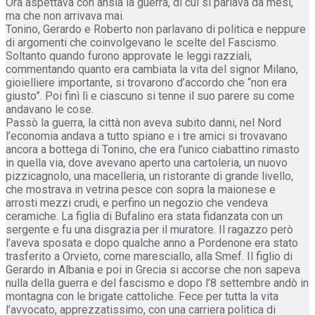
Ora aspettava con ansia la guerra, di cui si parlava da mesi,
ma che non arrivava mai.
Tonino, Gerardo e Roberto non parlavano di politica e neppure
di argomenti che coinvolgevano le scelte del Fascismo.
Soltanto quando furono approvate le leggi razziali,
commentando quanto era cambiata la vita del signor Milano,
gioielliere importante, si trovarono d’accordo che “non era
giusto”. Poi finì lì e ciascuno si tenne il suo parere su come
andavano le cose.
Passò la guerra, la città non aveva subito danni, nel Nord
l’economia andava a tutto spiano e i tre amici si trovavano
ancora a bottega di Tonino, che era l’unico ciabattino rimasto
in quella via, dove avevano aperto una cartoleria, un nuovo
pizzicagnolo, una macelleria, un ristorante di grande livello,
che mostrava in vetrina pesce con sopra la maionese e
arrosti mezzi crudi, e perfino un negozio che vendeva
ceramiche. La figlia di Bufalino era stata fidanzata con un
sergente e fu una disgrazia per il muratore. Il ragazzo però
l’aveva sposata e dopo qualche anno a Pordenone era stato
trasferito a Orvieto, come maresciallo, alla Smef. Il figlio di
Gerardo in Albania e poi in Grecia si accorse che non sapeva
nulla della guerra e del fascismo e dopo l’8 settembre andò in
montagna con le brigate cattoliche. Fece per tutta la vita
l’avvocato, apprezzatissimo, con una carriera politica di