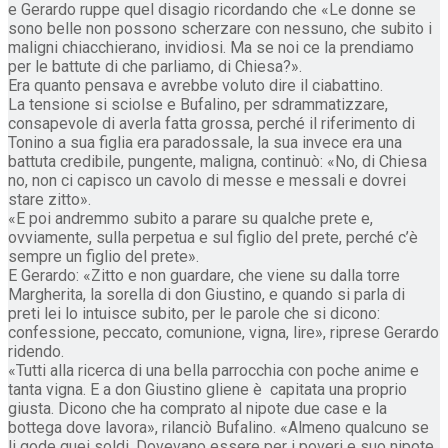
e Gerardo ruppe quel disagio ricordando che «Le donne se
sono belle non possono scherzare con nessuno, che subito i
maligni chiacchierano, invidiosi. Ma se noi ce la prendiamo
per le battute di che parliamo, di Chiesa?».
Era quanto pensava e avrebbe voluto dire il ciabattino.
La tensione si sciolse e Bufalino, per sdrammatizzare,
consapevole di averla fatta grossa, perché il riferimento di
Tonino a sua figlia era paradossale, la sua invece era una
battuta credibile, pungente, maligna, continuò: «No, di Chiesa
no, non ci capisco un cavolo di messe e messali e dovrei
stare zitto».
«E poi andremmo subito a parare su qualche prete e,
ovviamente, sulla perpetua e sul figlio del prete, perché c’è
sempre un figlio del prete».
E Gerardo: «Zitto e non guardare, che viene su dalla torre
Margherita, la sorella di don Giustino, e quando si parla di
preti lei lo intuisce subito, per le parole che si dicono:
confessione, peccato, comunione, vigna, lire», riprese Gerardo
ridendo.
«Tutti alla ricerca di una bella parrocchia con poche anime e
tanta vigna. E a don Giustino gliene è capitata una proprio
giusta. Dicono che ha comprato al nipote due case e la
bottega dove lavora», rilanciò Bufalino. «Almeno qualcuno se
li gode quei soldi. Dovevano essere per i poveri e suo nipote