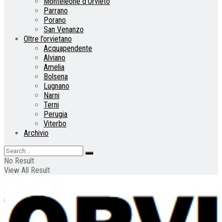
Monteleone d’Orvieto
Parrano
Porano
San Venanzo
Oltre l’orvietano
Acquapendente
Alviano
Amelia
Bolsena
Lugnano
Narni
Terni
Perugia
Viterbo
Archivio
No Result
View All Result