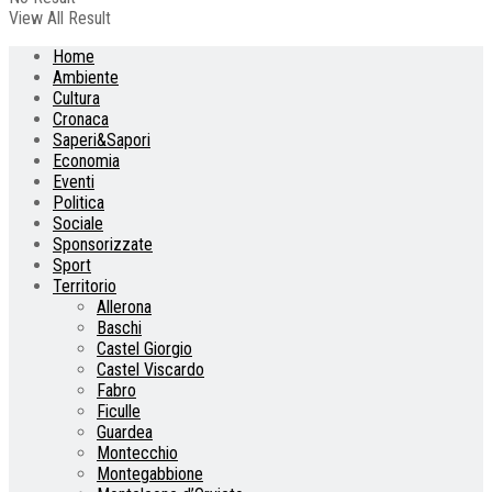
View All Result
Home
Ambiente
Cultura
Cronaca
Saperi&Sapori
Economia
Eventi
Politica
Sociale
Sponsorizzate
Sport
Territorio
Allerona
Baschi
Castel Giorgio
Castel Viscardo
Fabro
Ficulle
Guardea
Montecchio
Montegabbione