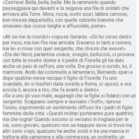
«Com’era! Bella, bella, bella. Me la rammento quando
passeggiava qui davanti e la seguiva una fila di soldati che
arrivava alla Torre. Mora, riccia, occhi scuri, labbra carnose,
ben messa dappertutto, con quelle calzette bianche che
ornavano due cosce lunghe e affusolate, piene».
«Ah se me la ricordo!» rispose Gerardo. «Gli ho corso dietro
per mesi, ma non l’ho mai arrivata. Eravamo in tanti a correre,
ma lei si mise con quel sergente, che chissà che aveva!».
«Era del Nord, parlantina vivace, sveglio, belloccio, ci provava
con tutte le nostre donne e il padre di Fiorella gli ha dato
anche un paio di ceffoni, una volta. Era grosso e ruvido, lui, il
marmista. Andò dal colonnello a lamentarsi, Bernardo sparì e
dopo qualche mese nacque il figlio di Fiorella. Fu uno
scandalo, lei si trasferì dalla sorella a Roma, si sposò, e ora
eccola lì, ancora a tiro, che fa avanti e dietro».
«Se a uno gli vuoi male, auguragli che la figlia si fidanzi con un
sergente. Scappano sempre e lasciano i frutti», riprese
Tonino, esprimendo un sentimento diffuso tra i padri di figlie
femmine della città. «Questi militari porteranno pure quattrini,
ma che rogna! Quando escono si versano in migliaia per le
vie, sono giovani, qualcuno non sa neppure dove si trova ma
altri sono vispi, qualcuno ha anche soldi e tra una mancia in
trattoria alla cameriera o alla commessa, un occhietto, un