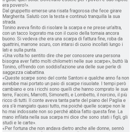
era povero!».
Dal gruppetto emerse una risata fragorosa che fece girare
Margherita. Salutò con la testa e continuò tranquilla la sua
strada.
Tonino aveva finito di risolare la scarpa e ne prese un’altra,
con un tacco logorato ma con il cuoio della tomaia ancora
buono. Si vedeva che era una scarpa di fattura fine, roba da
quattrini, marrone scuro, con intarsi di cuoio incollati lungo i
lati e sulla punta.
«Una volta ho sentito dire che per conoscere una persona
bisogna aver fatto molti chilometri nelle sue scarpe», buttò là
Tonino, offrendo con soddisfazione una delle sue perle di
saggezza ciabattina.
«Queste scarpe sono del conte Santoni e qualche anno fa non
avrebbe mai portato un paio di scarpe risuolate. I tempi però
cambiano e ora i ricchi sono quelli che hanno comprato le sue
terre, Faccini, Marrotti, Simonetti, e Lombetto, il norcino, il più
ricco di tutti. Il conte aveva tanta parte del piano del Paglia e
ora s’è mangiato quasi tutto, ma poiché quelle scarpe non le
ho mai indossate non so perché abbia fatto questa fine. La
mano infilata nella sua scarpa mi dice che sono stati i figli, gli
studi e le carte».
«Per fortuna che non andava dietro anche alle donne, sennò