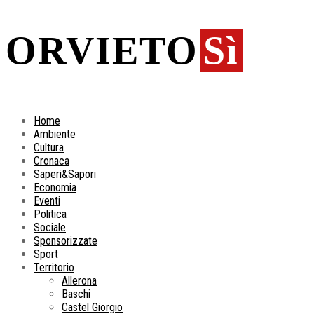
ORVIETO
Sì
Home
Ambiente
Cultura
Cronaca
Saperi&Sapori
Economia
Eventi
Politica
Sociale
Sponsorizzate
Sport
Territorio
Allerona
Baschi
Castel Giorgio