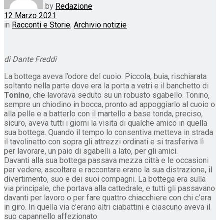
by
Redazione
12 Marzo 2021
in
Racconti e Storie
,
Archivio notizie
di Dante Freddi
La bottega aveva l’odore del cuoio. Piccola, buia, rischiarata
soltanto nella parte dove era la porta a vetri e il banchetto di
Tonino
, che lavorava seduto su un robusto sgabello. Tonino,
sempre un chiodino in bocca, pronto ad appoggiarlo al cuoio o
alla pelle e a batterlo con il martello a base tonda, preciso,
sicuro, aveva tutti i giorni la visita di qualche amico in quella
sua bottega. Quando il tempo lo consentiva metteva in strada
il tavolinetto con sopra gli attrezzi ordinati e si trasferiva lì
per lavorare, un paio di sgabelli a lato, per gli amici.
Davanti alla sua bottega passava mezza città e le occasioni
per vedere, ascoltare e raccontare erano la sua distrazione, il
divertimento, suo e dei suoi compagni. La bottega era sulla
via principale, che portava alla cattedrale, e tutti gli passavano
davanti per lavoro o per fare quattro chiacchiere con chi c’era
in giro. In quella via c’erano altri ciabattini e ciascuno aveva il
suo capannello affezionato.