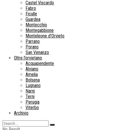
Castel Viscardo
Fabro
Ficulle
Guardea
Montecchio
Montegabbione
Monteleone d’Orvieto
Parrano
Porano
San Venanzo
Oltre l’orvietano
Acquapendente
Alviano
Amelia
Bolsena
Lugnano
Narni
Terni
Perugia
Viterbo
Archivio
No Result