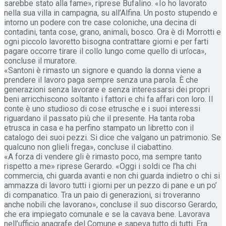
sarebbe stato alla fame», riprese Bufalino. «Io ho lavorato
nella sua villa in campagna, su all’Alfina. Un posto stupendo e
intorno un podere con tre case coloniche, una decina di
contadini, tanta cose, grano, animali, bosco. Ora è di Morrotti e
ogni piccolo lavoretto bisogna contrattare giorni e per farti
pagare occorre tirare il collo lungo come quello di un’oca»,
concluse il muratore.
«Santoni è rimasto un signore e quando la donna viene a
prendere il lavoro paga sempre senza una parola. È che
generazioni senza lavorare e senza interessarsi dei propri
beni arricchiscono soltanto i fattori e chi fa affari con loro. Il
conte è uno studioso di cose etrusche e i suoi interessi
riguardano il passato più che il presente. Ha tanta roba
etrusca in casa e ha perfino stampato un libretto con il
catalogo dei suoi pezzi. Si dice che valgano un patrimonio. Se
qualcuno non glieli frega», concluse il ciabattino.
«A forza di vendere gli è rimasto poco, ma sempre tanto
rispetto a me» riprese Gerardo. «Oggi i soldi ce l’ha chi
commercia, chi guarda avanti e non chi guarda indietro o chi si
ammazza di lavoro tutti i giorni per un pezzo di pane e un po’
di companatico. Tra un paio di generazioni, si troveranno
anche nobili che lavorano», concluse il suo discorso Gerardo,
che era impiegato comunale e se la cavava bene. Lavorava
nell’ufficio anagrafe del Comune e sapeva tutto di tutti. Era