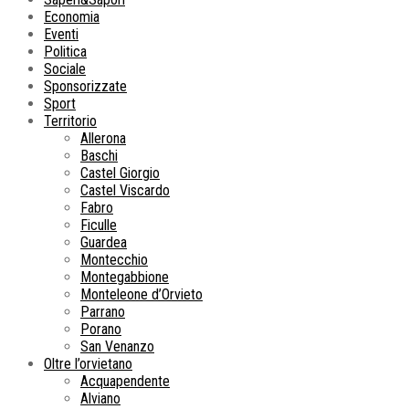
Economia
Eventi
Politica
Sociale
Sponsorizzate
Sport
Territorio
Allerona
Baschi
Castel Giorgio
Castel Viscardo
Fabro
Ficulle
Guardea
Montecchio
Montegabbione
Monteleone d’Orvieto
Parrano
Porano
San Venanzo
Oltre l’orvietano
Acquapendente
Alviano