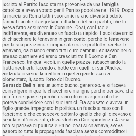
iscritto al Partito fascista ma proveniva da una famiglia
cattolica e aveva votato per il Partito popolare nel 1919. Dopo
la marcia su Roma tutti i suoi amici erano diventati subito
fascisti, anche il segretario cittadino del suo partito, che lo
aveva fatto assumere in Comune. Così, confuso e
indifferente, era diventato un fascista tiepido. I suoi due amici
di chiacchiere lo tenevano in gran conto, perché lo temevano
per la sua posizione di impiegato ma soprattutto perché lo
amavano, da quando erano tutti e tre bambini. Abitavano nello
stesso quartiere ed erano cresciuti tra il Duomo e San
Francesco, tra quei vicoli, in quelle piazze, rubacchiando la
frutta negli orti, facendo a botte con quelli di sant’Andrea,
andando insieme la mattina in quella grande scuola
elementare, lì, sotto l’orto del Duomo.
Gerardo Bellini
era un uomo buono, generoso, e si faceva
coinvolgere in quelle chiacchiere maligne perché pensava che
non fosse grave e perché erano gli unici argomenti che
poteva condividere con i suoi amici. Era sposato e aveva un
figlio grande, impegnato in politica, un fascista nato con il
fascismo e che conosceva soltanto quello che gli dicevano a
scuola e all’università, dove studiava Giurisprudenza. A casa
non si parlava di politica e Bruno, così si chiamava, aveva
assorbito tutta la propaganda fascista senza contraddittori.