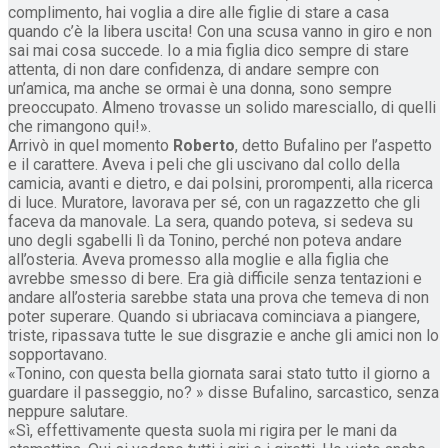
complimento, hai voglia a dire alle figlie di stare a casa
quando c’è la libera uscita! Con una scusa vanno in giro e non
sai mai cosa succede. Io a mia figlia dico sempre di stare
attenta, di non dare confidenza, di andare sempre con
un’amica, ma anche se ormai è una donna, sono sempre
preoccupato. Almeno trovasse un solido maresciallo, di quelli
che rimangono qui!».
Arrivò in quel momento
Roberto
, detto Bufalino per l’aspetto
e il carattere. Aveva i peli che gli uscivano dal collo della
camicia, avanti e dietro, e dai polsini, prorompenti, alla ricerca
di luce. Muratore, lavorava per sé, con un ragazzetto che gli
faceva da manovale. La sera, quando poteva, si sedeva su
uno degli sgabelli lì da Tonino, perché non poteva andare
all’osteria. Aveva promesso alla moglie e alla figlia che
avrebbe smesso di bere. Era già difficile senza tentazioni e
andare all’osteria sarebbe stata una prova che temeva di non
poter superare. Quando si ubriacava cominciava a piangere,
triste, ripassava tutte le sue disgrazie e anche gli amici non lo
sopportavano.
«Tonino, con questa bella giornata sarai stato tutto il giorno a
guardare il passeggio, no? » disse Bufalino, sarcastico, senza
neppure salutare.
«Sì, effettivamente questa suola mi rigira per le mani da