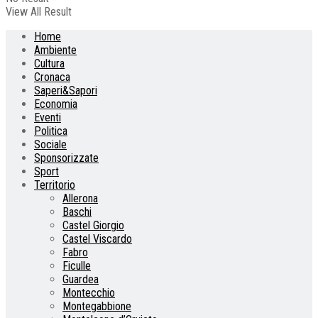
View All Result
Home
Ambiente
Cultura
Cronaca
Saperi&Sapori
Economia
Eventi
Politica
Sociale
Sponsorizzate
Sport
Territorio
Allerona
Baschi
Castel Giorgio
Castel Viscardo
Fabro
Ficulle
Guardea
Montecchio
Montegabbione