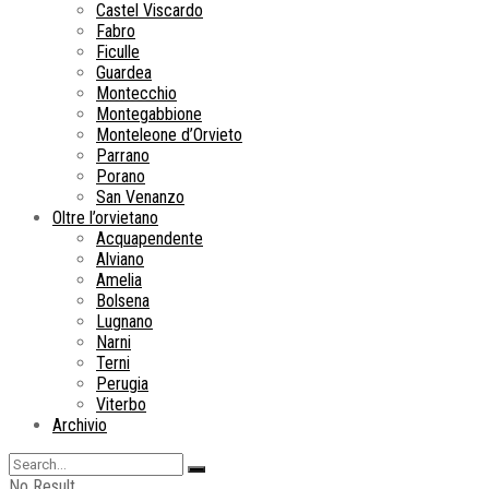
Castel Viscardo
Fabro
Ficulle
Guardea
Montecchio
Montegabbione
Monteleone d’Orvieto
Parrano
Porano
San Venanzo
Oltre l’orvietano
Acquapendente
Alviano
Amelia
Bolsena
Lugnano
Narni
Terni
Perugia
Viterbo
Archivio
No Result