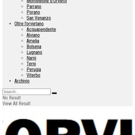
Monteleone d’Orvieto
Parrano
Porano
San Venanzo
Oltre l’orvietano
Acquapendente
Alviano
Amelia
Bolsena
Lugnano
Narni
Terni
Perugia
Viterbo
Archivio
No Result
View All Result