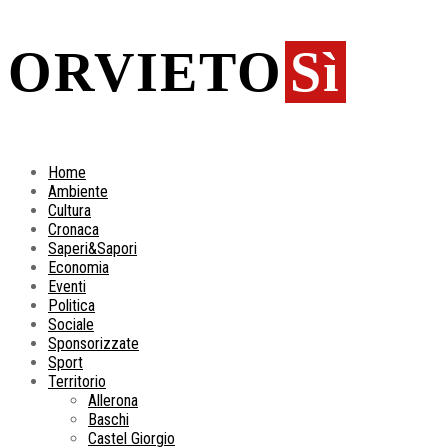
ORVIETO
Sì
Home
Ambiente
Cultura
Cronaca
Saperi&Sapori
Economia
Eventi
Politica
Sociale
Sponsorizzate
Sport
Territorio
Allerona
Baschi
Castel Giorgio