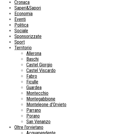
Cronaca
Saperi&Sapori
Economia
Eventi
Politica
Sociale
Sponsorizzate
Sport
Territorio
Allerona
Baschi
Castel Giorgio
Castel Viscardo
Fabro
Ficulle
Guardea
Montecchio
Montegabbione
Monteleone d’Orvieto
Parrano
Porano
San Venanzo
Oltre l’orvietano
Acquapendente