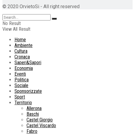
© 2020 OrvietoSi - All right reserved
No Result
View All Result
Home
Ambiente
Cultura
Cronaca
Saperi&Sapori
Economia
Eventi
Politica
Sociale
Sponsorizzate
Sport
Territorio
Allerona
Baschi
Castel Giorgio
Castel Viscardo
Fabro