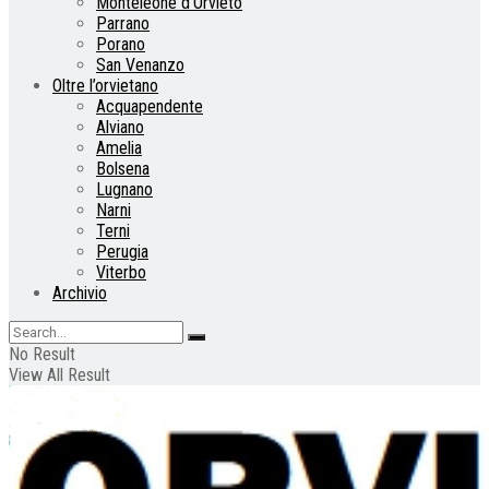
Monteleone d’Orvieto
Parrano
Porano
San Venanzo
Oltre l’orvietano
Acquapendente
Alviano
Amelia
Bolsena
Lugnano
Narni
Terni
Perugia
Viterbo
Archivio
No Result
View All Result