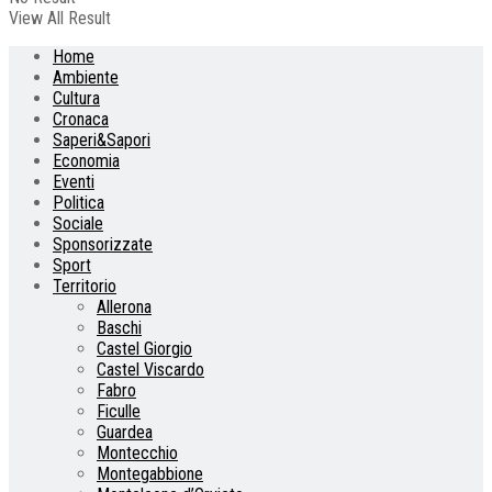
View All Result
Home
Ambiente
Cultura
Cronaca
Saperi&Sapori
Economia
Eventi
Politica
Sociale
Sponsorizzate
Sport
Territorio
Allerona
Baschi
Castel Giorgio
Castel Viscardo
Fabro
Ficulle
Guardea
Montecchio
Montegabbione