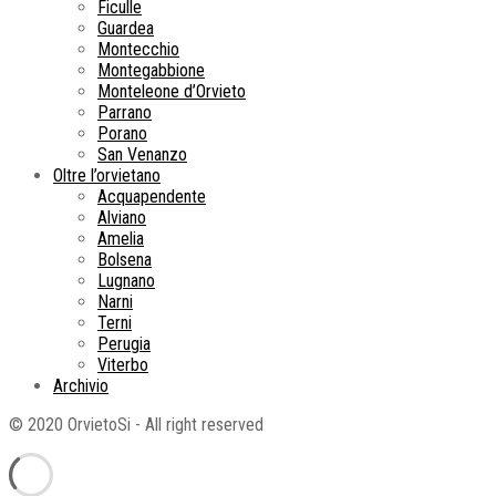
Ficulle
Guardea
Montecchio
Montegabbione
Monteleone d’Orvieto
Parrano
Porano
San Venanzo
Oltre l’orvietano
Acquapendente
Alviano
Amelia
Bolsena
Lugnano
Narni
Terni
Perugia
Viterbo
Archivio
© 2020 OrvietoSi - All right reserved