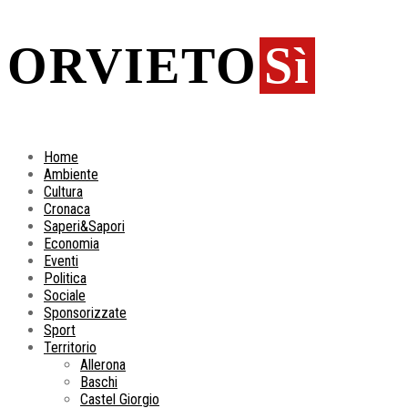
ORVIETO
Sì
Home
Ambiente
Cultura
Cronaca
Saperi&Sapori
Economia
Eventi
Politica
Sociale
Sponsorizzate
Sport
Territorio
Allerona
Baschi
Castel Giorgio