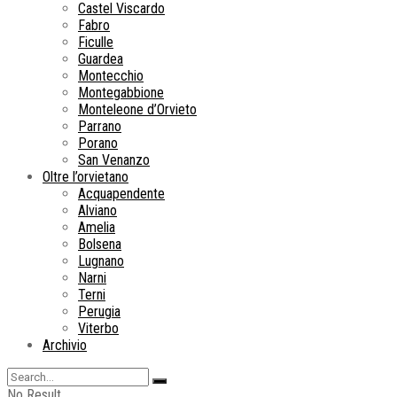
Castel Viscardo
Fabro
Ficulle
Guardea
Montecchio
Montegabbione
Monteleone d’Orvieto
Parrano
Porano
San Venanzo
Oltre l’orvietano
Acquapendente
Alviano
Amelia
Bolsena
Lugnano
Narni
Terni
Perugia
Viterbo
Archivio
No Result