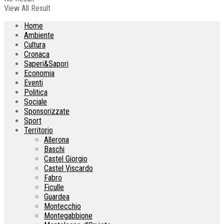
View All Result
Home
Ambiente
Cultura
Cronaca
Saperi&Sapori
Economia
Eventi
Politica
Sociale
Sponsorizzate
Sport
Territorio
Allerona
Baschi
Castel Giorgio
Castel Viscardo
Fabro
Ficulle
Guardea
Montecchio
Montegabbione