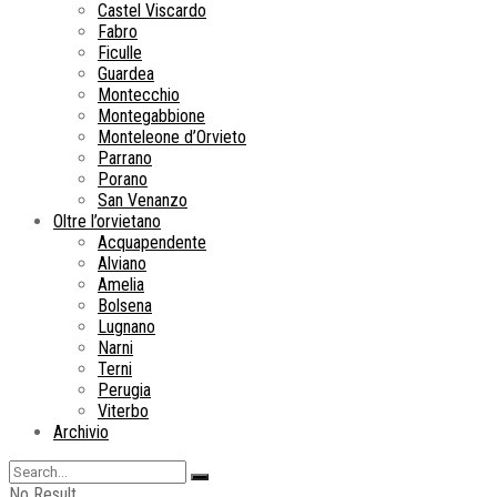
Castel Viscardo
Fabro
Ficulle
Guardea
Montecchio
Montegabbione
Monteleone d’Orvieto
Parrano
Porano
San Venanzo
Oltre l’orvietano
Acquapendente
Alviano
Amelia
Bolsena
Lugnano
Narni
Terni
Perugia
Viterbo
Archivio
No Result