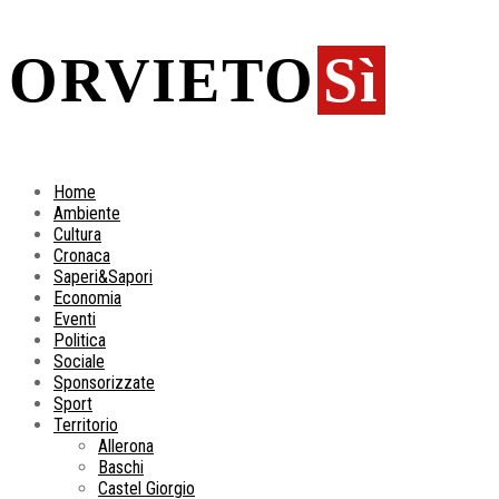
ORVIETO
Sì
Home
Ambiente
Cultura
Cronaca
Saperi&Sapori
Economia
Eventi
Politica
Sociale
Sponsorizzate
Sport
Territorio
Allerona
Baschi
Castel Giorgio