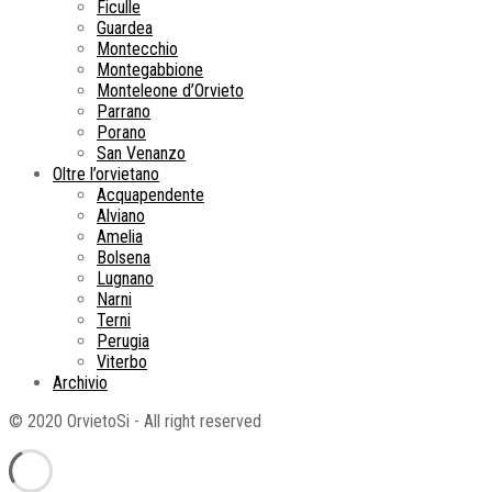
Ficulle
Guardea
Montecchio
Montegabbione
Monteleone d’Orvieto
Parrano
Porano
San Venanzo
Oltre l’orvietano
Acquapendente
Alviano
Amelia
Bolsena
Lugnano
Narni
Terni
Perugia
Viterbo
Archivio
© 2020 OrvietoSi - All right reserved