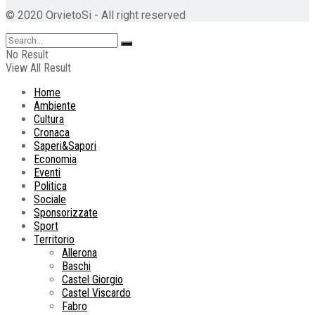
© 2020 OrvietoSi - All right reserved
No Result
View All Result
Home
Ambiente
Cultura
Cronaca
Saperi&Sapori
Economia
Eventi
Politica
Sociale
Sponsorizzate
Sport
Territorio
Allerona
Baschi
Castel Giorgio
Castel Viscardo
Fabro