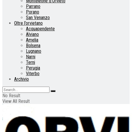
Monteleone d’Orvieto
Parrano
Porano
San Venanzo
Oltre l’orvietano
Acquapendente
Alviano
Amelia
Bolsena
Lugnano
Narni
Terni
Perugia
Viterbo
Archivio
No Result
View All Result