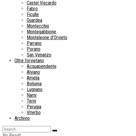
Castel Viscardo
Fabro
Ficulle
Guardea
Montecchio
Montegabbione
Monteleone d’Orvieto
Parrano
Porano
San Venanzo
Oltre l’orvietano
Acquapendente
Alviano
Amelia
Bolsena
Lugnano
Narni
Terni
Perugia
Viterbo
Archivio
No Result