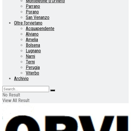
Monteleone d’Orvieto
Parrano
Porano
San Venanzo
Oltre l’orvietano
Acquapendente
Alviano
Amelia
Bolsena
Lugnano
Narni
Terni
Perugia
Viterbo
Archivio
No Result
View All Result