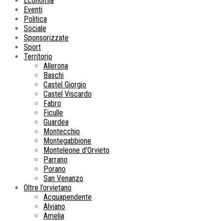
Economia
Eventi
Politica
Sociale
Sponsorizzate
Sport
Territorio
Allerona
Baschi
Castel Giorgio
Castel Viscardo
Fabro
Ficulle
Guardea
Montecchio
Montegabbione
Monteleone d’Orvieto
Parrano
Porano
San Venanzo
Oltre l’orvietano
Acquapendente
Alviano
Amelia