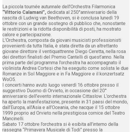
La piccola tournée autunnale dell’Orchestra Filarmonica
“Vittorio Calamani”,
dedicata al 250°anniversario della
nascita di Ludwig van Beethoven, si è conclusa lunedì 19
ottobre con un grande sostegno di pubblico che, nonostante
le restrizioni e la ridotta disponibilità di posti, ha mostrato
calore e partecipazione.
L’Orchestra, composta da giovani musicisti professionisti
provenienti da tutta Italia, è stata diretta da un altrettanto
giovane direttore il ventiquattrenne Diego Ceretta, nella rosa
dei direttori finalisti del Premio Cantelli di quest’anno. Nella
prima parte del programma l’orchestra ha accompagnato il
violinista Andrea Cortesi che ha eseguito come solista le due
Romanze in Sol Maggiore e in Fa Maggiore e il konzertsatz
WoO5.
I concerti hanno avuto luogo venerdì 16 ottobre presso il
suggestivo Duomo di Orvieto, in occasione del 20°
anniversario dell’evento internazionale Cittaslow. L’orchestra
ha aperto la manifestazione, presente in 31 paesi del mondo,
dall’Europa, all’Asia e all’Oceania, che nacque il 15 ottobre
1999 proprio ad Orvieto nella prestigiosa cornice del Teatro
Mancinelli.
Sabato 17 ottobre l’orchestra si è esibita all’interno della
rassegna “Primavera Musicale di Todi” presso la