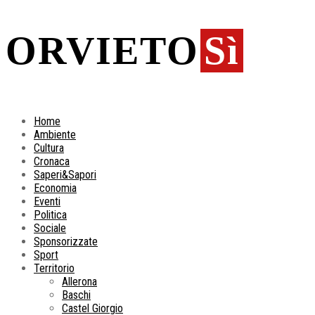
ORVIETO
Sì
Home
Ambiente
Cultura
Cronaca
Saperi&Sapori
Economia
Eventi
Politica
Sociale
Sponsorizzate
Sport
Territorio
Allerona
Baschi
Castel Giorgio