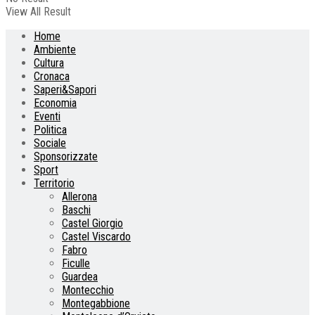
View All Result
Home
Ambiente
Cultura
Cronaca
Saperi&Sapori
Economia
Eventi
Politica
Sociale
Sponsorizzate
Sport
Territorio
Allerona
Baschi
Castel Giorgio
Castel Viscardo
Fabro
Ficulle
Guardea
Montecchio
Montegabbione