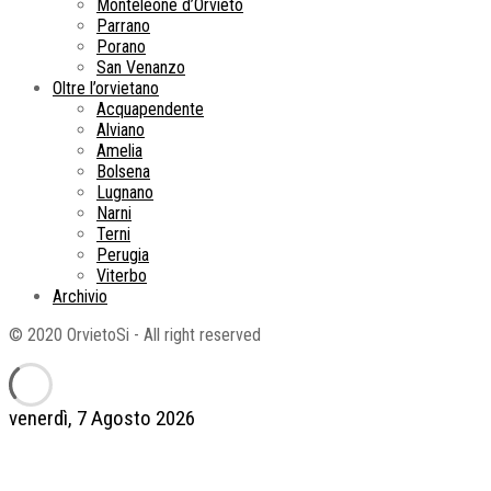
Monteleone d’Orvieto
Parrano
Porano
San Venanzo
Oltre l’orvietano
Acquapendente
Alviano
Amelia
Bolsena
Lugnano
Narni
Terni
Perugia
Viterbo
Archivio
© 2020 OrvietoSi - All right reserved
venerdì, 7 Agosto 2026