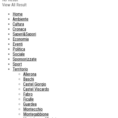
View All Result
Home
Ambiente
Cultura
Cronaca
Saperi&Sapori
Economia
Eventi
Politica
Sociale
Sponsorizzate
Sport
Territorio
Allerona
Baschi
Castel Giorgio
Castel Viscardo
Fabro
Ficulle
Guardea
Montecchio
Montegabbione