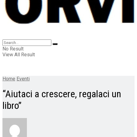
No Result
View All Result
Home
Eventi
“Aiutaci a crescere, regalaci un
libro”