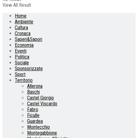
View All Result
Home
Ambiente
Cultura
Cronaca
Saperi&Sapori
Economia
Eventi
Politica
Sociale
Sponsorizzate
Sport
Territorio
Allerona
Baschi
Castel Giorgio
Castel Viscardo
Fabro
Ficulle
Guardea
Montecchio
Montegabbione