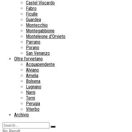
Castel Viscardo
Fabro
Ficulle
Guardea
Montecchio
Montegabbione
Monteleone d’Orvieto
Parrano
Porano
San Venanzo
Oltre l’orvietano
Acquapendente
Alviano
Amelia
Bolsena
Lugnano
Narni
Terni
Perugia
Viterbo
Archivio
No Result