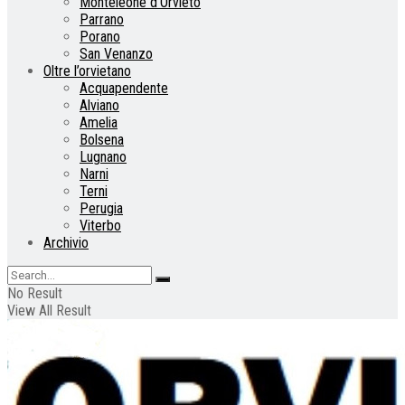
Monteleone d’Orvieto
Parrano
Porano
San Venanzo
Oltre l’orvietano
Acquapendente
Alviano
Amelia
Bolsena
Lugnano
Narni
Terni
Perugia
Viterbo
Archivio
No Result
View All Result