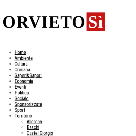
ORVIETO
Sì
Home
Ambiente
Cultura
Cronaca
Saperi&Sapori
Economia
Eventi
Politica
Sociale
Sponsorizzate
Sport
Territorio
Allerona
Baschi
Castel Giorgio