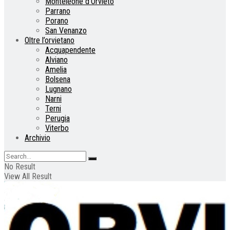
Monteleone d’Orvieto
Parrano
Porano
San Venanzo
Oltre l’orvietano
Acquapendente
Alviano
Amelia
Bolsena
Lugnano
Narni
Terni
Perugia
Viterbo
Archivio
No Result
View All Result