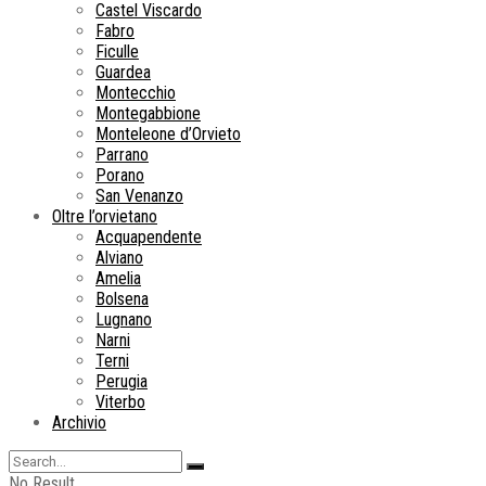
Castel Viscardo
Fabro
Ficulle
Guardea
Montecchio
Montegabbione
Monteleone d’Orvieto
Parrano
Porano
San Venanzo
Oltre l’orvietano
Acquapendente
Alviano
Amelia
Bolsena
Lugnano
Narni
Terni
Perugia
Viterbo
Archivio
No Result