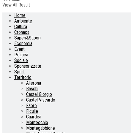
View All Result
Home
Ambiente
Cultura
Cronaca
Saperi&Sapori
Economia
Eventi
Politica
Sociale
Sponsorizzate
Sport
Territorio
Allerona
Baschi
Castel Giorgio
Castel Viscardo
Fabro
Ficulle
Guardea
Montecchio
Montegabbione