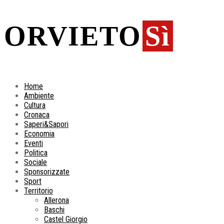
ORVIETO
Sì
Home
Ambiente
Cultura
Cronaca
Saperi&Sapori
Economia
Eventi
Politica
Sociale
Sponsorizzate
Sport
Territorio
Allerona
Baschi
Castel Giorgio