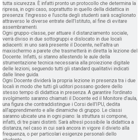
tutta sicurezza. È infatti pronto un protocollo che determina la
ripresa, in ogni caso, soprattutto in quello della didattica in
presenza: l’ingresso e l’uscita degli studenti sarà scaglionato
attraverso le diverse entrate dell’Istituto, al fine di evitare
assembramenti.
Ogni gruppo-classe, per attuare il distanziamento sociale,
verrà diviso in due sottogruppi e dislocato in due locali
adiacenti: in uno sarà presente il Docente, nell’altra un
maxischermo a parete che trasmetterà in diretta la lezione del
Docente. Infatti, si stanno allestendo le aule della
strumentazione tecnica necessaria alla proiezione digitale
delle lezioni, seguendo tutti gli standard qualitativi indicati
dalle linee guida.
Ogni Docente dividerà la propria lezione in presenza tra i due
locali in modo che tutti gli uditori possano godere dello
stesso tempo di didattica in presenza. A garantire l’ordinato
svolgimento saranno chiamati il Docente ed il Monitore d’aula,
una figura che contraddistingue i Corsi dell’IPU, dedita
all’apprendimento e alle dinamiche di gruppo. Le classi
saranno ubicate una in ogni piano: la struttura si compone,
infatti, di tre piani distinti. Sarà altresì possibile la didattica a
distanza, nel caso in cui sarà ancora in vigore il divieto alla
frequenza, o per particolari esigenze personali dello
studente.