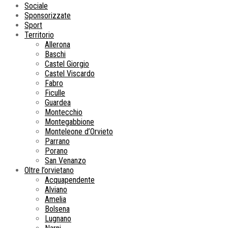
Sociale
Sponsorizzate
Sport
Territorio
Allerona
Baschi
Castel Giorgio
Castel Viscardo
Fabro
Ficulle
Guardea
Montecchio
Montegabbione
Monteleone d’Orvieto
Parrano
Porano
San Venanzo
Oltre l’orvietano
Acquapendente
Alviano
Amelia
Bolsena
Lugnano