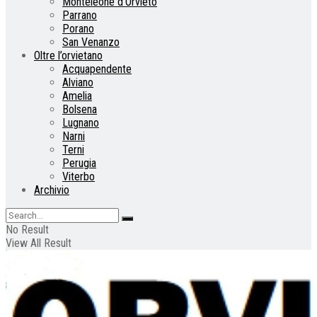
Monteleone d’Orvieto
Parrano
Porano
San Venanzo
Oltre l’orvietano
Acquapendente
Alviano
Amelia
Bolsena
Lugnano
Narni
Terni
Perugia
Viterbo
Archivio
No Result
View All Result