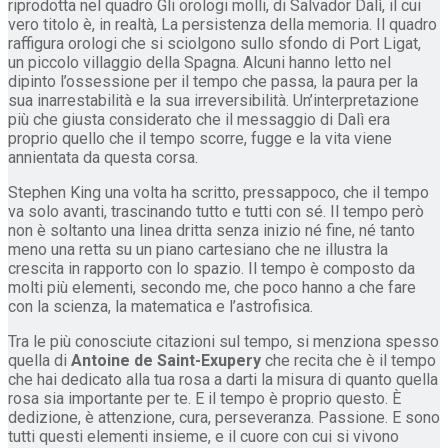
riprodotta nel quadro Gli orologi molli, di Salvador Dalì, il cui
vero titolo è, in realtà, La persistenza della memoria. Il quadro
raffigura orologi che si sciolgono sullo sfondo di Port Ligat,
un piccolo villaggio della Spagna. Alcuni hanno letto nel
dipinto l’ossessione per il tempo che passa, la paura per la
sua inarrestabilità e la sua irreversibilità. Un’interpretazione
più che giusta considerato che il messaggio di Dalì era
proprio quello che il tempo scorre, fugge e la vita viene
annientata da questa corsa.
Stephen King una volta ha scritto, pressappoco, che il tempo
va solo avanti, trascinando tutto e tutti con sé. Il tempo però
non è soltanto una linea dritta senza inizio né fine, né tanto
meno una retta su un piano cartesiano che ne illustra la
crescita in rapporto con lo spazio. Il tempo è composto da
molti più elementi, secondo me, che poco hanno a che fare
con la scienza, la matematica e l’astrofisica.
Tra le più conosciute citazioni sul tempo, si menziona spesso
quella di
Antoine de Saint-Exupery
che recita che è il tempo
che hai dedicato alla tua rosa a darti la misura di quanto quella
rosa sia importante per te. E il tempo è proprio questo. È
dedizione, è attenzione, cura, perseveranza. Passione. E sono
tutti questi elementi insieme, e il cuore con cui si vivono