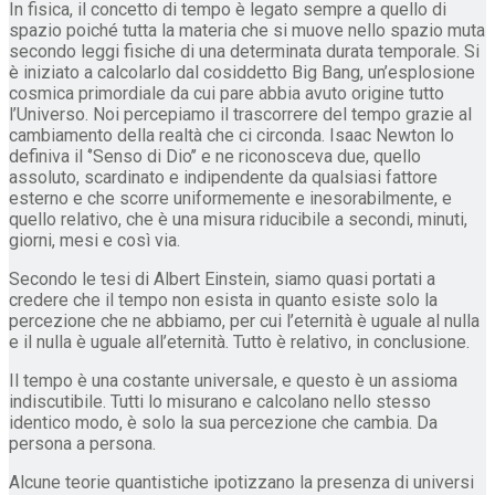
In fisica, il concetto di tempo è legato sempre a quello di
spazio poiché tutta la materia che si muove nello spazio muta
secondo leggi fisiche di una determinata durata temporale. Si
è iniziato a calcolarlo dal cosiddetto Big Bang, un’esplosione
cosmica primordiale da cui pare abbia avuto origine tutto
l’Universo. Noi percepiamo il trascorrere del tempo grazie al
cambiamento della realtà che ci circonda. Isaac Newton lo
definiva il ‘’Senso di Dio’’ e ne riconosceva due, quello
assoluto, scardinato e indipendente da qualsiasi fattore
esterno e che scorre uniformemente e inesorabilmente, e
quello relativo, che è una misura riducibile a secondi, minuti,
giorni, mesi e così via.
Secondo le tesi di Albert Einstein, siamo quasi portati a
credere che il tempo non esista in quanto esiste solo la
percezione che ne abbiamo, per cui l’eternità è uguale al nulla
e il nulla è uguale all’eternità. Tutto è relativo, in conclusione.
Il tempo è una costante universale, e questo è un assioma
indiscutibile. Tutti lo misurano e calcolano nello stesso
identico modo, è solo la sua percezione che cambia. Da
persona a persona.
Alcune teorie quantistiche ipotizzano la presenza di universi