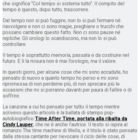
che significa ‘’Col tempo si sistema tutto’’. Il compito del
tempo è questo, dopo tutto, trascorrere.
Dal tempo non si può fuggire, non lo si può fermare né
riavvolgere e non ci sono magie, preghiere o trucchi che
possano cambiare questo fatto. Non ci sono pause né
repliche. Gli orologi lo scandiscono, ma non lo si può
controllare.
Il tempo è soprattutto memoria, passata e da costruire nel
futuro. E lì la misura non è mai l’orologio, ma il valore.
In questi giorni, per alcune cose che mi sono accadute, ho
pensato di nuovo a quanto tempo ho perso e mi sono
ripromessa di non perderne più, di non sprecare più le
occasioni che mi si porranno davanti per paura di fallire o di
soffrire.
La canzone a cui ho pensato per tutto il tempo mentre
scrivevo questo articolo è la ballata di stampo pop-
autobiografico
Time After Time, portata alla ribalta da
Cindy Lauper
, che ne è anche l’autrice. Il testo si ispira al
romanzo The time machine di Wells, e il titolo è stato pensato
dalla stessa cantante per rievocare il ciclo delle cose, di