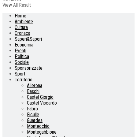
View All Result
Home
Ambiente
Cultura
Cronaca
Saperi&Sapori
Economia
Eventi
Politica
Sociale
Sponsorizzate
Sport
Territorio
Allerona
Baschi
Castel Giorgio
Castel Viscardo
Fabro
Ficulle
Guardea
Montecchio
Montegabbione