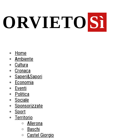
ORVIETO
Sì
Home
Ambiente
Cultura
Cronaca
Saperi&Sapori
Economia
Eventi
Politica
Sociale
Sponsorizzate
Sport
Territorio
Allerona
Baschi
Castel Giorgio