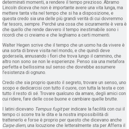
determinati momenti, a rendere il tempo prezioso. Abramo
Lincoln diceva che non è importante avere una vita lunga, ma
mettere tanta vita nel tempo che si ha a disposizione, e
questa credo sia una delle più grandi verità di cui dovremmo
far tesoro, sempre. Perché una cosa che sicuramente è vera è
che quello che rende davvero il tempo inestimabile sono i
ricordi che ci creiamo e che leghiamo a certi momenti.
Walter Hegen scrive che il tempo che un uomo ha da vivere è
una sorta di breve visita nel mondo, e che quindi deve
godersela, annusando i fiori che trova lungo il cammino, che
altro non sono se non le esperienze. Penso sia una metafora
perfetta e bellissima sul senso che dovrebbe assumere
l’esistenza di ognuno.
Credo che sia proprio questo il segreto, trovare un senso, uno
scopo e dedicarcisi con tutto il cuore, con tutta la testa e con
tutto il resto di sé. Trovare qualcuno da amare, degli amici con
cui ridere, fare delle cose buone e cambiare quelle brutte.
I latini dicevano
Tempus fugit
per indicare la facilità con cui il
tempo ci scorre tra le dita e la nostra impossibilità di
trattenerlo e forse è proprio per questo che dicevano anche
Carpe diem
, una locuzione che letteralmente sta per Afferra il