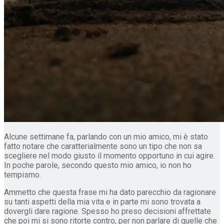
Alcune settimane fa, parlando con un mio amico, mi è stato
fatto notare che caratterialmente sono un tipo che non sa
scegliere nel modo giusto il momento opportuno in cui agire.
In poche parole, secondo questo mio amico, io non ho
tempismo.
Ammetto che questa frase mi ha dato parecchio da ragionare
su tanti aspetti della mia vita e in parte mi sono trovata a
dovergli dare ragione. Spesso ho preso decisioni affrettate
che poi mi si sono ritorte contro, per non parlare di quelle che