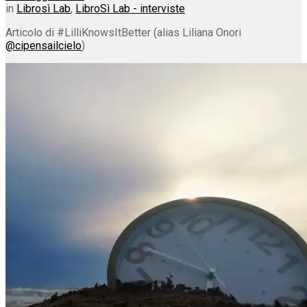
in
Librosì Lab
,
LibroSì Lab - interviste
Articolo di #LilliKnowsItBetter (alias Liliana Onori
@cipensailcielo
)