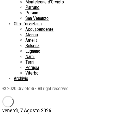
Monteleone d’Orvieto
Parrano
Porano
San Venanzo
Oltre l’orvietano
Acquapendente
Alviano
Amelia
Bolsena
Lugnano
Narni
Terni
Perugia
Viterbo
Archivio
© 2020 OrvietoSi - All right reserved
venerdì, 7 Agosto 2026