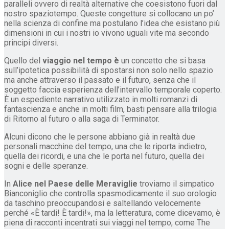
paralleli ovvero di realtà alternative che coesistono fuori dal
nostro spaziotempo. Queste congetture si collocano un po’
nella scienza di confine ma postulano l’idea che esistano più
dimensioni in cui i nostri io vivono uguali vite ma secondo
principi diversi.
Quello del
viaggio nel tempo è
un concetto che si basa
sull’ipotetica possibilità di spostarsi non solo nello spazio
ma anche attraverso il passato e il futuro, senza che il
soggetto faccia esperienza dell’intervallo temporale coperto.
È un espediente narrativo utilizzato in molti romanzi di
fantascienza e anche in molti film, basti pensare alla trilogia
di Ritorno al futuro o alla saga di Terminator.
Alcuni dicono che le persone abbiano già in realtà due
personali macchine del tempo, una che le riporta indietro,
quella dei ricordi, e una che le porta nel futuro, quella dei
sogni e delle speranze.
In
Alice nel Paese delle Meraviglie
troviamo il simpatico
Bianconiglio che controlla spasmodicamente il suo orologio
da taschino preoccupandosi e saltellando velocemente
perché «È tardi! È tardi!», ma la letteratura, come dicevamo, è
piena di racconti incentrati sui viaggi nel tempo, come The