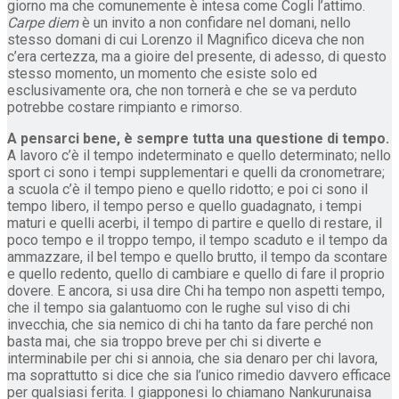
giorno ma che comunemente è intesa come Cogli l’attimo.
Carpe diem
è un invito a non confidare nel domani, nello
stesso domani di cui Lorenzo il Magnifico diceva che non
c’era certezza, ma a gioire del presente, di adesso, di questo
stesso momento, un momento che esiste solo ed
esclusivamente ora, che non tornerà e che se va perduto
potrebbe costare rimpianto e rimorso.
A pensarci bene, è sempre tutta una questione di tempo.
A lavoro c’è il tempo indeterminato e quello determinato; nello
sport ci sono i tempi supplementari e quelli da cronometrare;
a scuola c’è il tempo pieno e quello ridotto; e poi ci sono il
tempo libero, il tempo perso e quello guadagnato, i tempi
maturi e quelli acerbi, il tempo di partire e quello di restare, il
poco tempo e il troppo tempo, il tempo scaduto e il tempo da
ammazzare, il bel tempo e quello brutto, il tempo da scontare
e quello redento, quello di cambiare e quello di fare il proprio
dovere. E ancora, si usa dire Chi ha tempo non aspetti tempo,
che il tempo sia galantuomo con le rughe sul viso di chi
invecchia, che sia nemico di chi ha tanto da fare perché non
basta mai, che sia troppo breve per chi si diverte e
interminabile per chi si annoia, che sia denaro per chi lavora,
ma soprattutto si dice che sia l’unico rimedio davvero efficace
per qualsiasi ferita. I giapponesi lo chiamano Nankurunaisa