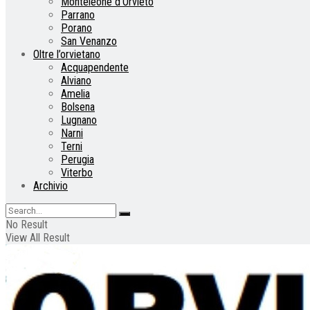
Monteleone d’Orvieto
Parrano
Porano
San Venanzo
Oltre l’orvietano
Acquapendente
Alviano
Amelia
Bolsena
Lugnano
Narni
Terni
Perugia
Viterbo
Archivio
No Result
View All Result