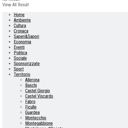
View All Result
Home
Ambiente
Cultura
Cronaca
Saperi&Sapori
Economia
Eventi
Politica
Sociale
Sponsorizzate
Sport
Territorio
Allerona
Baschi
Castel Giorgio
Castel Viscardo
Fabro
Ficulle
Guardea
Montecchio
Montegabbione