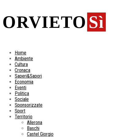
ORVIETO
Sì
Home
Ambiente
Cultura
Cronaca
Saperi&Sapori
Economia
Eventi
Politica
Sociale
Sponsorizzate
Sport
Territorio
Allerona
Baschi
Castel Giorgio