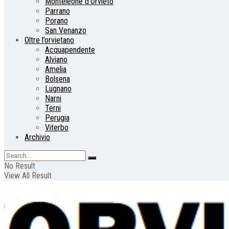
Monteleone d’Orvieto
Parrano
Porano
San Venanzo
Oltre l’orvietano
Acquapendente
Alviano
Amelia
Bolsena
Lugnano
Narni
Terni
Perugia
Viterbo
Archivio
No Result
View All Result