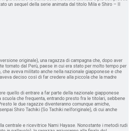
ato un sequel della serie animata dal titolo Mila e Shiro – Il
 versione originale), una ragazza di campagna che, dopo aver
nte tornato dal Perù, paese in cui era stato per molto tempo per
o
, che aveva militato anche nella nazionale giapponese e che
 aveva deciso così di far credere alla piccola che la madre
.
ere quello di entrare a far parte della nazionale giapponese
a scuola che frequenta, entrando presto fra le titolari, sebbene
e. Presto le due ragazze diventeranno comunque amiche,
senpai Shiro Tachiki (So Tachiki nell’originale), di cui anche
ella centrale e ricevitrice Nami Hayase. Nonostante i metodi rudi
 in pallavolo), le ragazze arriveranno alla finale del