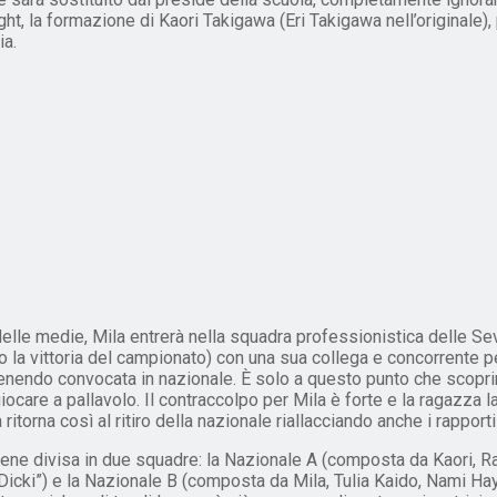
 la formazione di Kaori Takigawa (Eri Takigawa nell’originale), p
ia.
elle medie, Mila entrerà nella squadra professionistica delle Sev
la vittoria del campionato) con una sua collega e concorrente pe
enendo convocata in nazionale. È solo a questo punto che scoprirà
ocare a pallavolo. Il contraccolpo per Mila è forte e la ragazza la
 ritorna così al ritiro della nazionale riallacciando anche i rapport
iene divisa in due squadre: la Nazionale A (composta da Kaori, R
y Dicki”) e la Nazionale B (composta da Mila, Tulia Kaido, Nami H