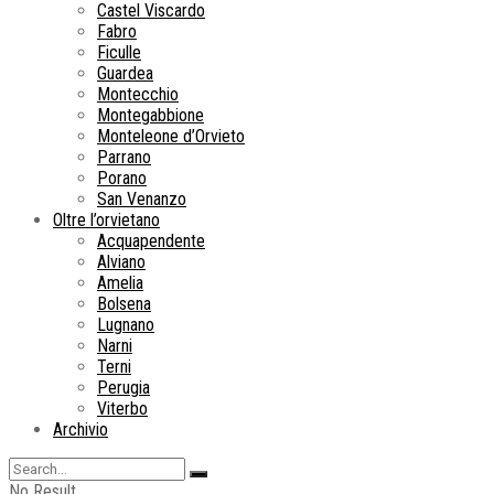
Castel Viscardo
Fabro
Ficulle
Guardea
Montecchio
Montegabbione
Monteleone d’Orvieto
Parrano
Porano
San Venanzo
Oltre l’orvietano
Acquapendente
Alviano
Amelia
Bolsena
Lugnano
Narni
Terni
Perugia
Viterbo
Archivio
No Result