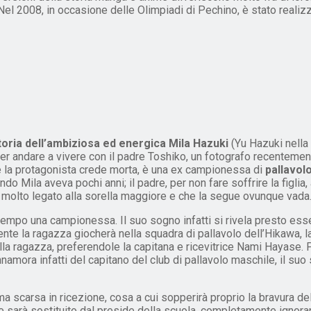
Nel 2008, in occasione delle Olimpiadi di Pechino, è stato realizz
storia dell’ambiziosa ed energica Mila Hazuki
(Yu Hazuki nella
 per andare a vivere con il padre Toshiko, un fotografo recenteme
he la protagonista crede morta, è una ex campionessa di
pallavol
o Mila aveva pochi anni; il padre, per non fare soffrire la figlia,
, molto legato alla sorella maggiore e che la segue ovunque vada
 tempo una campionessa. Il suo sogno infatti si rivela presto ess
ente la ragazza giocherà nella squadra di pallavolo dell’Hikawa, l
alla ragazza, preferendole la capitana e ricevitrice Nami Hayas
nnamora infatti del capitano del club di pallavolo maschile, il suo 
 ma scarsa in ricezione, cosa a cui sopperirà proprio la bravura d
 sarà sostituito dal preside della scuola, completamente ignorante