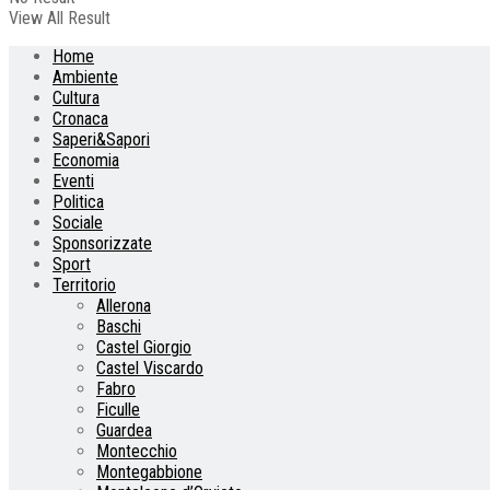
View All Result
Home
Ambiente
Cultura
Cronaca
Saperi&Sapori
Economia
Eventi
Politica
Sociale
Sponsorizzate
Sport
Territorio
Allerona
Baschi
Castel Giorgio
Castel Viscardo
Fabro
Ficulle
Guardea
Montecchio
Montegabbione