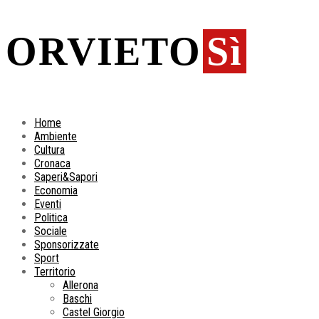
ORVIETO
Sì
Home
Ambiente
Cultura
Cronaca
Saperi&Sapori
Economia
Eventi
Politica
Sociale
Sponsorizzate
Sport
Territorio
Allerona
Baschi
Castel Giorgio