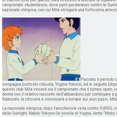
campionato studentesco, dove però perderanno contro le Sunlight,
nazionale olimpica, con cui Mila stringerà una fortissima amiciz
Passato il periodo d
compagna piuttosto robusta, Yogina Yokono, ed in seguito (dopo 
questo club Mila vincerà sia il campionato che il torneo open, v
donna con il relativo racconto dell’abbandono per continuare a gi
fidanzato, la ritroverà e convincerà a tornare sui suoi passi. Mila
La nazionale olimpica, dopo l’amichevole vinta contro l’URSS, v
delle Sunlight, Nabiki Yokono (la sorella di Yogina, detta “Mob