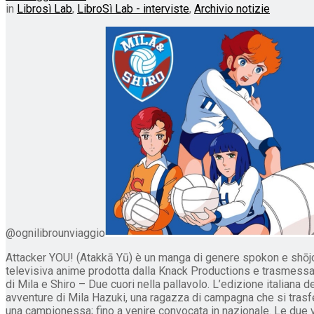
in
Librosì Lab
,
LibroSì Lab - interviste
,
Archivio notizie
@ognilibrounviaggio
Attacker YOU! (Atakkā Yū) è un manga di genere spokon e shōjo 
televisiva anime prodotta dalla Knack Productions e trasmessa su
di Mila e Shiro – Due cuori nella pallavolo. L’edizione italiana de
avventure di Mila Hazuki, una ragazza di campagna che si trasfe
una campionessa; fino a venire convocata in nazionale. Le due v