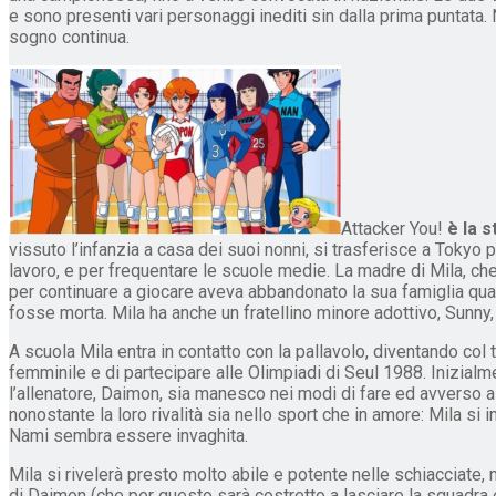
e sono presenti vari personaggi inediti sin dalla prima puntata. 
sogno continua.
Attacker You!
è la 
vissuto l’infanzia a casa dei suoi nonni, si trasferisce a Tokyo
lavoro, e per frequentare le scuole medie. La madre di Mila, c
per continuare a giocare aveva abbandonato la sua famiglia quand
fosse morta. Mila ha anche un fratellino minore adottivo, Sunny
A scuola Mila entra in contatto con la pallavolo, diventando col
femminile e di partecipare alle Olimpiadi di Seul 1988. Inizialm
l’allenatore, Daimon, sia manesco nei modi di fare ed avverso 
nonostante la loro rivalità sia nello sport che in amore: Mila si i
Nami sembra essere invaghita.
Mila si rivelerà presto molto abile e potente nelle schiacciate,
di Daimon (che per questo sarà costretto a lasciare la squadra e