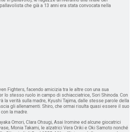
allavolista che già a 13 anni era stata convocata nella
en Fighters, facendo amicizia tra le altre con una sua
r lo stesso ruolo in campo di schiacciatrice, Sori Shinoda. Con
 la verità sulla madre, Kyushi Tajima, dalle stesse parole della
scia gli allenamenti. Shiro, che ormai risulta quasi essere il suo
i con la madre.
ayaka Omori, Clara Ohsugi, Asai Iromine ed alcune giocatrici
ayase, Monia Takami, le alzatrici Vera Oriki e Oki Samoto nonché