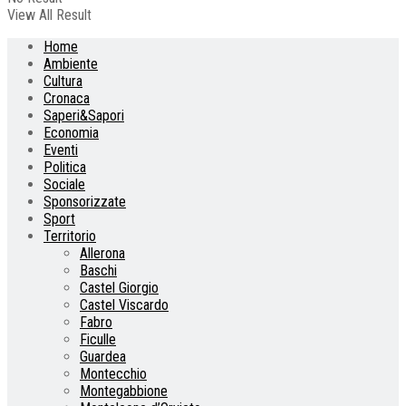
View All Result
Home
Ambiente
Cultura
Cronaca
Saperi&Sapori
Economia
Eventi
Politica
Sociale
Sponsorizzate
Sport
Territorio
Allerona
Baschi
Castel Giorgio
Castel Viscardo
Fabro
Ficulle
Guardea
Montecchio
Montegabbione