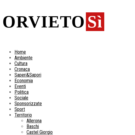
ORVIETO
Sì
Home
Ambiente
Cultura
Cronaca
Saperi&Sapori
Economia
Eventi
Politica
Sociale
Sponsorizzate
Sport
Territorio
Allerona
Baschi
Castel Giorgio