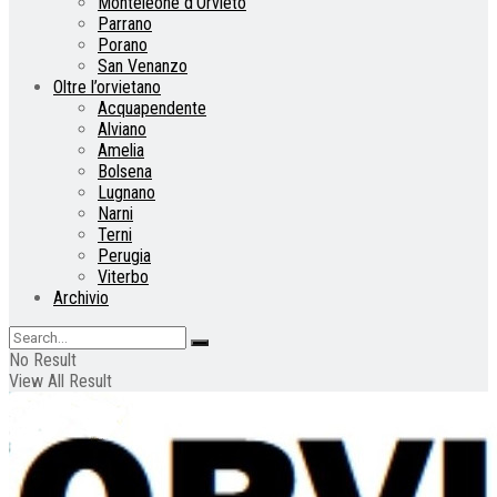
Monteleone d’Orvieto
Parrano
Porano
San Venanzo
Oltre l’orvietano
Acquapendente
Alviano
Amelia
Bolsena
Lugnano
Narni
Terni
Perugia
Viterbo
Archivio
No Result
View All Result