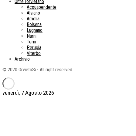
Oltre l’orvietano
Acquapendente
Alviano
Amelia
Bolsena
Lugnano
Narni
Terni
Perugia
Viterbo
Archivio
© 2020 OrvietoSi - All right reserved
venerdì, 7 Agosto 2026