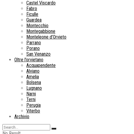
Castel Viscardo
Fabro
Ficulle
Guardea
Montecchio
Montegabbione
Monteleone d’Orvieto
Parrano
Porano
San Venanzo
Oltre l’orvietano
Acquapendente
Alviano
Amelia
Bolsena
Lugnano
Narni
Terni
Perugia
Viterbo
Archivio
No Result