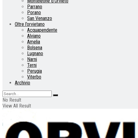
Monteleone d’Orvieto
Parrano
Porano
San Venanzo
Oltre l’orvietano
Acquapendente
Alviano
Amelia
Bolsena
Lugnano
Narni
Terni
Perugia
Viterbo
Archivio
No Result
View All Result