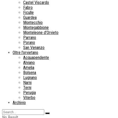
Castel Viscardo
Fabro
Ficulle
Guardea
Montecchio
Montegabbione
Monteleone d’Orvieto
Parrano
Porano
San Venanzo
Oltre l’orvietano
Acquapendente
Alviano
Amelia
Bolsena
Lugnano
Narni
Terni
Perugia
Viterbo
Archivio
No Result