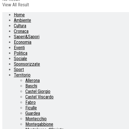
View All Result
Home
Ambiente
Cultura
Cronaca
Saperi&Sapori
Economia
Eventi
Politica
Sociale
Sponsorizzate
Sport
Territorio
Allerona
Baschi
Castel Giorgio
Castel Viscardo
Fabro
Ficulle
Guardea
Montecchio
Montegabbione