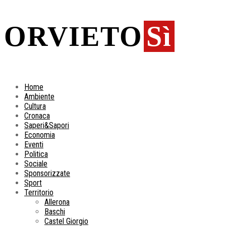
ORVIETO
Sì
Home
Ambiente
Cultura
Cronaca
Saperi&Sapori
Economia
Eventi
Politica
Sociale
Sponsorizzate
Sport
Territorio
Allerona
Baschi
Castel Giorgio