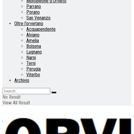
Monteleone d’Orvieto
Parrano
Porano
San Venanzo
Oltre l’orvietano
Acquapendente
Alviano
Amelia
Bolsena
Lugnano
Narni
Terni
Perugia
Viterbo
Archivio
No Result
View All Result