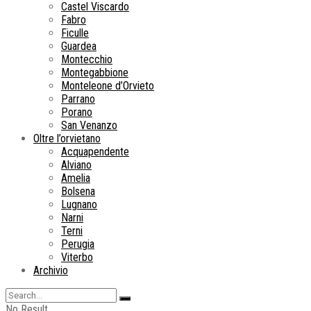
Castel Viscardo
Fabro
Ficulle
Guardea
Montecchio
Montegabbione
Monteleone d’Orvieto
Parrano
Porano
San Venanzo
Oltre l’orvietano
Acquapendente
Alviano
Amelia
Bolsena
Lugnano
Narni
Terni
Perugia
Viterbo
Archivio
No Result