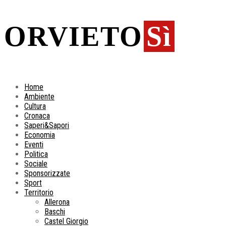
ORVIETO
Sì
Home
Ambiente
Cultura
Cronaca
Saperi&Sapori
Economia
Eventi
Politica
Sociale
Sponsorizzate
Sport
Territorio
Allerona
Baschi
Castel Giorgio