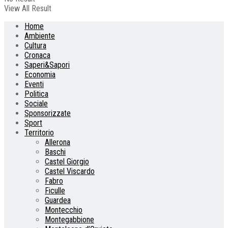
View All Result
Home
Ambiente
Cultura
Cronaca
Saperi&Sapori
Economia
Eventi
Politica
Sociale
Sponsorizzate
Sport
Territorio
Allerona
Baschi
Castel Giorgio
Castel Viscardo
Fabro
Ficulle
Guardea
Montecchio
Montegabbione