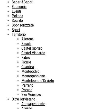
Saperi&Sapori
Economia
Eventi
Politica
Sociale
Sponsorizzate
Sport
Territorio
Allerona
Baschi
Castel Giorgio
Castel Viscardo
Fabro
Ficulle
Guardea
Montecchio
Montegabbione
Monteleone d’Orvieto
Parrano
Porano
San Venanzo
Oltre l’orvietano
Acquapendente
Alviano