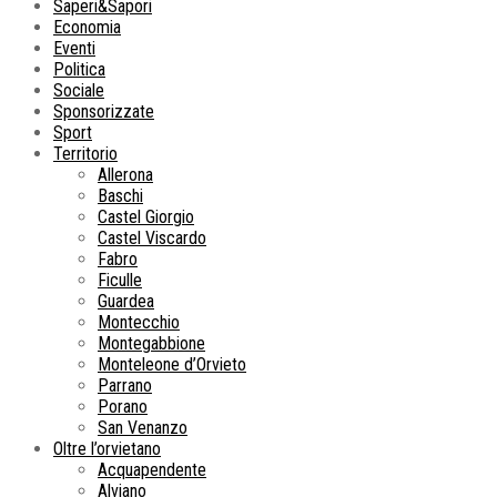
Saperi&Sapori
Economia
Eventi
Politica
Sociale
Sponsorizzate
Sport
Territorio
Allerona
Baschi
Castel Giorgio
Castel Viscardo
Fabro
Ficulle
Guardea
Montecchio
Montegabbione
Monteleone d’Orvieto
Parrano
Porano
San Venanzo
Oltre l’orvietano
Acquapendente
Alviano