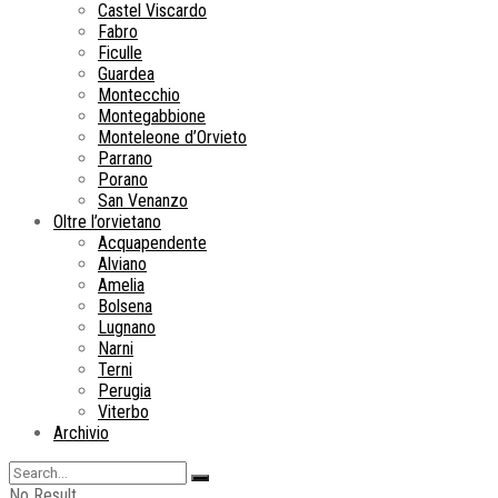
Castel Viscardo
Fabro
Ficulle
Guardea
Montecchio
Montegabbione
Monteleone d’Orvieto
Parrano
Porano
San Venanzo
Oltre l’orvietano
Acquapendente
Alviano
Amelia
Bolsena
Lugnano
Narni
Terni
Perugia
Viterbo
Archivio
No Result