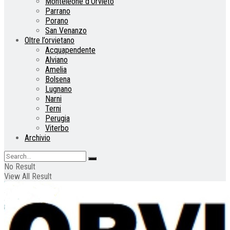
Monteleone d’Orvieto
Parrano
Porano
San Venanzo
Oltre l’orvietano
Acquapendente
Alviano
Amelia
Bolsena
Lugnano
Narni
Terni
Perugia
Viterbo
Archivio
No Result
View All Result