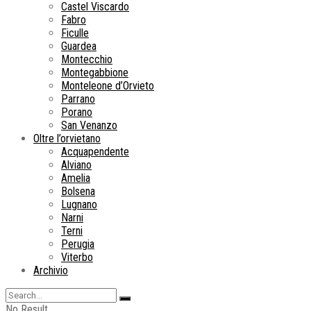
Castel Viscardo
Fabro
Ficulle
Guardea
Montecchio
Montegabbione
Monteleone d’Orvieto
Parrano
Porano
San Venanzo
Oltre l’orvietano
Acquapendente
Alviano
Amelia
Bolsena
Lugnano
Narni
Terni
Perugia
Viterbo
Archivio
No Result