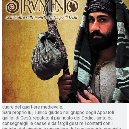
cuore del quartiere medievale.
Sarà proprio lui, l’unico giudeo nel gruppo degli Apostoli
galilei di Gesù, reputato il più fidato dei Dodici, tanto da
consegnargli le casse e da fargli gestire i contatti con i
membri del sinedrio a raccontare del suo rapporto speciale