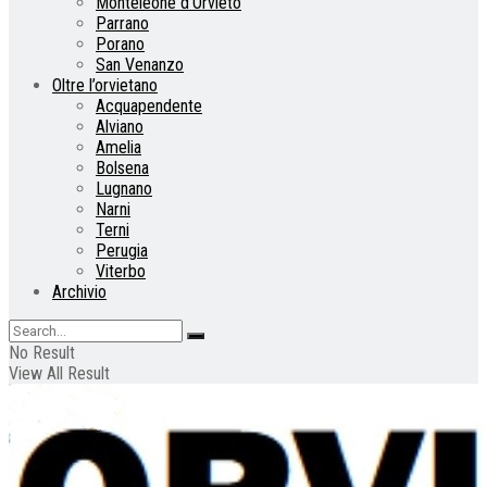
Monteleone d’Orvieto
Parrano
Porano
San Venanzo
Oltre l’orvietano
Acquapendente
Alviano
Amelia
Bolsena
Lugnano
Narni
Terni
Perugia
Viterbo
Archivio
No Result
View All Result