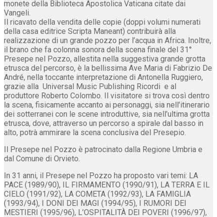
monete della Biblioteca Apostolica Vaticana citate dai
Vangeli.
Il ricavato della vendita delle copie (doppi volumi numerati
della casa editrice Scripta Maneant) contribuirà alla
realizzazione di un grande pozzo per l’acqua in Africa. Inoltre,
il brano che fa colonna sonora della scena finale del 31°
Presepe nel Pozzo, allestita nella suggestiva grande grotta
etrusca del percorso, è la bellissima Ave Maria di Fabrizio De
André, nella toccante interpretazione di Antonella Ruggiero,
grazie alla Universal Music Publishing Ricordi e al
produttore Roberto Colombo. Il visitatore si trova così dentro
la scena, fisicamente accanto ai personaggi, sia nell’itinerario
dei sotterranei con le scene introduttive, sia nell’ultima grotta
etrusca, dove, attraverso un percorso a spirale dal basso in
alto, potrà ammirare la scena conclusiva del Presepio.
Il Presepe nel Pozzo è patrocinato dalla Regione Umbria e
dal Comune di Orvieto.
In 31 anni, il Presepe nel Pozzo ha proposto vari temi: LA
PACE (1989/90), IL FIRMAMENTO (1990/91), LA TERRA E IL
CIELO (1991/92), LA COMETA (1992/93), LA FAMIGLIA
(1993/94), I DONI DEI MAGI (1994/95), I RUMORI DEI
MESTIERI (1995/96), L’OSPITALITÀ DEI POVERI (1996/97),