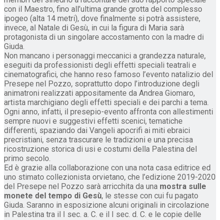
con il Maestro, fino all’ultima grande grotta del complesso
ipogeo (alta 14 metri), dove finalmente si potrà assistere,
invece, al Natale di Gesù, in cui la figura di Maria sarà
protagonista di un singolare accostamento con la madre di
Giuda.
Non mancano i personaggi meccanici a grandezza naturale,
eseguiti da professionisti degli effetti speciali teatrali e
cinematografici, che hanno reso famoso l’evento natalizio del
Presepe nel Pozzo, soprattutto dopo l’introduzione degli
animatroni realizzati appositamente da Andrea Giomaro,
artista marchigiano degli effetti speciali e dei parchi a tema.
Ogni anno, infatti, il presepio-evento affronta con allestimenti
sempre nuovi e suggestivi effetti scenici, tematiche
differenti, spaziando dai Vangeli apocrifi ai miti ebraici
precristiani, senza trascurare le tradizioni e una precisa
ricostruzione storica di usi e costumi della Palestina del
primo secolo.
Ed è grazie alla collaborazione con una nota casa editrice ed
uno stimato collezionista orvietano, che l’edizione 2019-2020
del Presepe nel Pozzo sarà arricchita da una
mostra sulle
monete del tempo di Gesù
, le stesse con cui fu pagato
Giuda. Saranno in esposizione alcuni originali in circolazione
in Palestina tra il I sec. a. C. e il I sec. d. C. e le copie delle