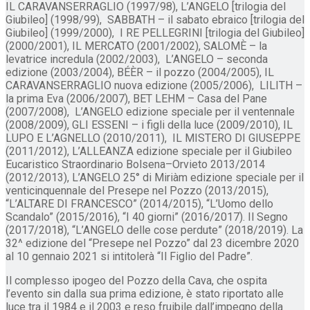
IL CARAVANSERRAGLIO (1997/98), L’ANGELO [trilogia del
Giubileo] (1998/99), SABBATH – il sabato ebraico [trilogia del
Giubileo] (1999/2000), I RE PELLEGRINI [trilogia del Giubileo]
(2000/2001), IL MERCATO (2001/2002), SALOMÈ – la
levatrice incredula (2002/2003), L’ANGELO – seconda
edizione (2003/2004), BÉÈR – il pozzo (2004/2005), IL
CARAVANSERRAGLIO nuova edizione (2005/2006), LILITH –
la prima Eva (2006/2007), BET LEHM – Casa del Pane
(2007/2008), L’ANGELO edizione speciale per il ventennale
(2008/2009), GLI ESSENI – i figli della luce (2009/2010), IL
LUPO E L’AGNELLO (2010/2011), IL MISTERO DI GIUSEPPE
(2011/2012), L’ALLEANZA edizione speciale per il Giubileo
Eucaristico Straordinario Bolsena–Orvieto 2013/2014
(2012/2013), L’ANGELO 25° di Miriàm edizione speciale per il
venticinquennale del Presepe nel Pozzo (2013/2015),
“L’ALTARE DI FRANCESCO” (2014/2015), “L’Uomo dello
Scandalo” (2015/2016), “I 40 giorni” (2016/2017). Il Segno
(2017/2018), “L’ANGELO delle cose perdute” (2018/2019). La
32^ edizione del “Presepe nel Pozzo” dal 23 dicembre 2020
al 10 gennaio 2021 si intitolerà “Il Figlio del Padre”.
Il complesso ipogeo del Pozzo della Cava, che ospita
l’evento sin dalla sua prima edizione, è stato riportato alle
luce tra il 1984 e il 2003 e reso fruibile dall’impegno della