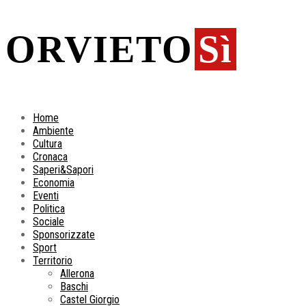
ORVIETO
Sì
Home
Ambiente
Cultura
Cronaca
Saperi&Sapori
Economia
Eventi
Politica
Sociale
Sponsorizzate
Sport
Territorio
Allerona
Baschi
Castel Giorgio