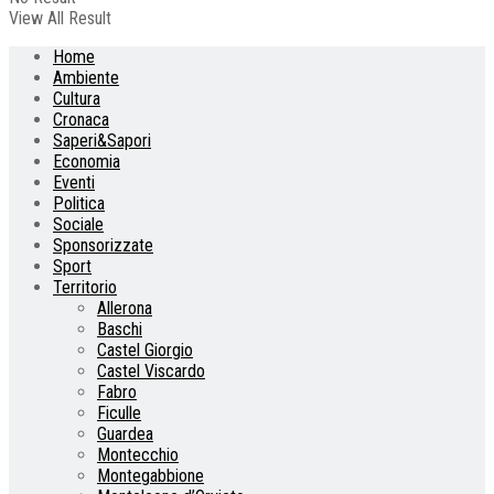
View All Result
Home
Ambiente
Cultura
Cronaca
Saperi&Sapori
Economia
Eventi
Politica
Sociale
Sponsorizzate
Sport
Territorio
Allerona
Baschi
Castel Giorgio
Castel Viscardo
Fabro
Ficulle
Guardea
Montecchio
Montegabbione