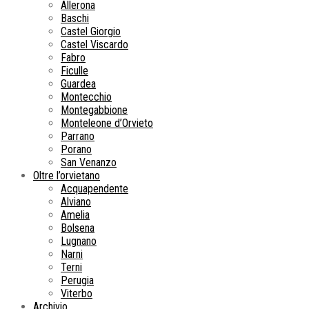
Allerona
Baschi
Castel Giorgio
Castel Viscardo
Fabro
Ficulle
Guardea
Montecchio
Montegabbione
Monteleone d’Orvieto
Parrano
Porano
San Venanzo
Oltre l’orvietano
Acquapendente
Alviano
Amelia
Bolsena
Lugnano
Narni
Terni
Perugia
Viterbo
Archivio