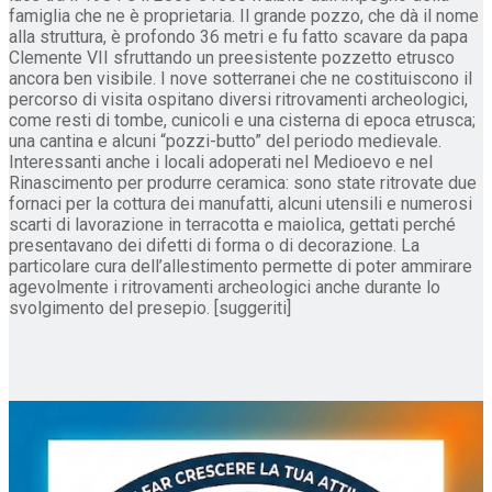
famiglia che ne è proprietaria. Il grande pozzo, che dà il nome
alla struttura, è profondo 36 metri e fu fatto scavare da papa
Clemente VII sfruttando un preesistente pozzetto etrusco
ancora ben visibile. I nove sotterranei che ne costituiscono il
percorso di visita ospitano diversi ritrovamenti archeologici,
come resti di tombe, cunicoli e una cisterna di epoca etrusca;
una cantina e alcuni “pozzi-butto” del periodo medievale.
Interessanti anche i locali adoperati nel Medioevo e nel
Rinascimento per produrre ceramica: sono state ritrovate due
fornaci per la cottura dei manufatti, alcuni utensili e numerosi
scarti di lavorazione in terracotta e maiolica, gettati perché
presentavano dei difetti di forma o di decorazione. La
particolare cura dell’allestimento permette di poter ammirare
agevolmente i ritrovamenti archeologici anche durante lo
svolgimento del presepio. [suggeriti]