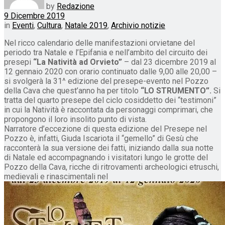
by
Redazione
9 Dicembre 2019
in
Eventi
,
Cultura
,
Natale 2019
,
Archivio notizie
Nel ricco calendario delle manifestazioni orvietane del
periodo tra Natale e l’Epifania e nell’ambito del circuito dei
presepi
“La Natività ad Orvieto”
– dal 23 dicembre 2019 al
12 gennaio 2020 con orario continuato dalle 9,00 alle 20,00 –
si svolgerà la 31^ edizione del presepe-evento nel Pozzo
della Cava che quest’anno ha per titolo
“LO STRUMENTO”.
Si
tratta del quarto presepe del ciclo cosiddetto dei “testimoni”
in cui la Natività è raccontata da personaggi comprimari, che
propongono il loro insolito punto di vista.
Narratore d’eccezione di questa edizione del Presepe nel
Pozzo è, infatti, Giuda Iscariota il “gemello” di Gesù che
racconterà la sua versione dei fatti, iniziando dalla sua notte
di Natale ed accompagnando i visitatori lungo le grotte del
Pozzo della Cava, ricche di ritrovamenti archeologici etruschi,
medievali e rinascimentali nel