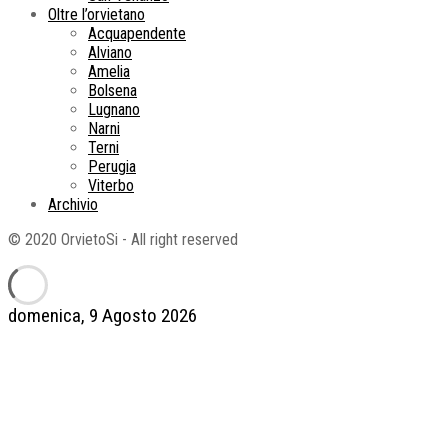
Oltre l’orvietano
Acquapendente
Alviano
Amelia
Bolsena
Lugnano
Narni
Terni
Perugia
Viterbo
Archivio
© 2020 OrvietoSi - All right reserved
domenica, 9 Agosto 2026