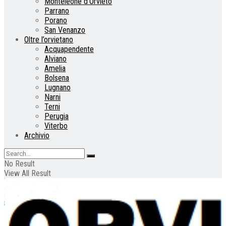
Monteleone d’Orvieto
Parrano
Porano
San Venanzo
Oltre l’orvietano
Acquapendente
Alviano
Amelia
Bolsena
Lugnano
Narni
Terni
Perugia
Viterbo
Archivio
No Result
View All Result