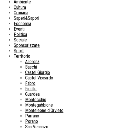
Ambiente
Cultura
Cronaca
Saperi&Sapori
Economia
Eventi
Politica
Sociale
Sponsorizzate
Sport
Territorio
Allerona
Baschi
Castel Giorgio
Castel Viscardo
Fabro
Ficulle
Guardea
Montecchio
Montegabbione
Monteleone d’Orvieto
Parrano
Porano
San Venanzo