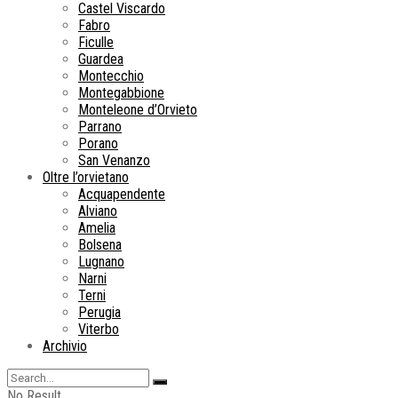
Castel Viscardo
Fabro
Ficulle
Guardea
Montecchio
Montegabbione
Monteleone d’Orvieto
Parrano
Porano
San Venanzo
Oltre l’orvietano
Acquapendente
Alviano
Amelia
Bolsena
Lugnano
Narni
Terni
Perugia
Viterbo
Archivio
No Result