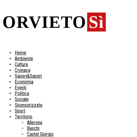
ORVIETO
Sì
Home
Ambiente
Cultura
Cronaca
Saperi&Sapori
Economia
Eventi
Politica
Sociale
Sponsorizzate
Sport
Territorio
Allerona
Baschi
Castel Giorgio