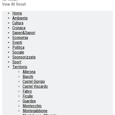
View All Result
Home
Ambiente
Cultura
Cronaca
Saperi&Sapori
Economia
Eventi
Politica
Sociale
Sponsorizzate
Sport
Territorio
Allerona
Baschi
Castel Giorgio
Castel Viscardo
Fabro
Ficulle
Guardea
Montecchio
Montegabbione