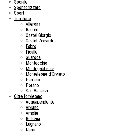
Sociale
Sponsorizzate
Sport
Territorio
Allerona
Baschi
Castel Giorgio
Castel Viscardo
Fabro
Ficulle
Guardea
Montecchio
Montegabbione
Monteleone d’Orvieto
Parrano
Porano
San Venanzo
Oltre l’orvietano
Acquapendente
Alviano
Amelia
Bolsena
Lugnano
Narni