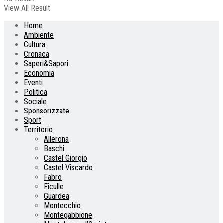
View All Result
Home
Ambiente
Cultura
Cronaca
Saperi&Sapori
Economia
Eventi
Politica
Sociale
Sponsorizzate
Sport
Territorio
Allerona
Baschi
Castel Giorgio
Castel Viscardo
Fabro
Ficulle
Guardea
Montecchio
Montegabbione