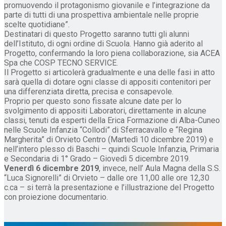
promuovendo il protagonismo giovanile e l’integrazione da
parte di tutti di una prospettiva ambientale nelle proprie
scelte quotidiane”.
Destinatari di questo Progetto saranno tutti gli alunni
dell’Istituto, di ogni ordine di Scuola. Hanno già aderito al
Progetto, confermando la loro piena collaborazione, sia ACEA
Spa che COSP TECNO SERVICE.
Il Progetto si articolerà gradualmente e una delle fasi in atto
sarà quella di dotare ogni classe di appositi contenitori per
una differenziata diretta, precisa e consapevole.
Proprio per questo sono fissate alcune date per lo
svolgimento di appositi Laboratori, direttamente in alcune
classi, tenuti da esperti della Erica Formazione di Alba-Cuneo
nelle Scuole Infanzia “Collodi” di Sferracavallo e “Regina
Margherita” di Orvieto Centro (Martedì 10 dicembre 2019) e
nell’intero plesso di Baschi – quindi Scuole Infanzia, Primaria
e Secondaria di 1° Grado – Giovedì 5 dicembre 2019.
Venerdì 6 dicembre 2019
, invece, nell’ Aula Magna della S.S.
“Luca Signorelli” di Orvieto – dalle ore 11,00 alle ore 12,30
c.ca – si terrà la presentazione e l’illustrazione del Progetto
con proiezione documentario.