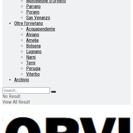
Monteleone d’Orvieto
Parrano
Porano
San Venanzo
Oltre l’orvietano
Acquapendente
Alviano
Amelia
Bolsena
Lugnano
Narni
Terni
Perugia
Viterbo
Archivio
No Result
View All Result