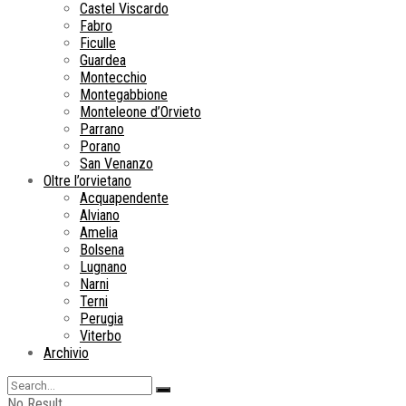
Castel Viscardo
Fabro
Ficulle
Guardea
Montecchio
Montegabbione
Monteleone d’Orvieto
Parrano
Porano
San Venanzo
Oltre l’orvietano
Acquapendente
Alviano
Amelia
Bolsena
Lugnano
Narni
Terni
Perugia
Viterbo
Archivio
No Result