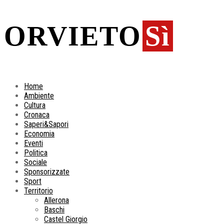
ORVIETO
Sì
Home
Ambiente
Cultura
Cronaca
Saperi&Sapori
Economia
Eventi
Politica
Sociale
Sponsorizzate
Sport
Territorio
Allerona
Baschi
Castel Giorgio