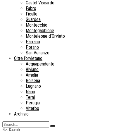
Castel Viscardo
Fabro
Ficulle
Guardea
Montecchio
Montegabbione
Monteleone d’Orvieto
Parrano
Porano
San Venanzo
Oltre l’orvietano
Acquapendente
Alviano
Amelia
Bolsena
Lugnano
Narni
Terni
Perugia
Viterbo
Archivio
No Result