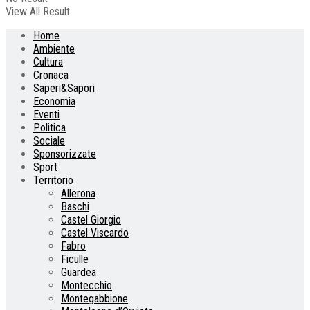
View All Result
Home
Ambiente
Cultura
Cronaca
Saperi&Sapori
Economia
Eventi
Politica
Sociale
Sponsorizzate
Sport
Territorio
Allerona
Baschi
Castel Giorgio
Castel Viscardo
Fabro
Ficulle
Guardea
Montecchio
Montegabbione