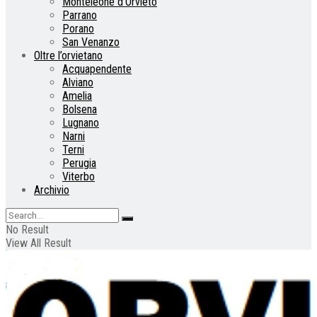
Monteleone d’Orvieto
Parrano
Porano
San Venanzo
Oltre l’orvietano
Acquapendente
Alviano
Amelia
Bolsena
Lugnano
Narni
Terni
Perugia
Viterbo
Archivio
No Result
View All Result