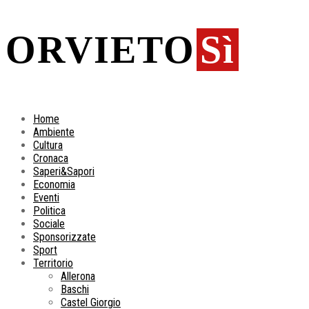
ORVIETO
Sì
Home
Ambiente
Cultura
Cronaca
Saperi&Sapori
Economia
Eventi
Politica
Sociale
Sponsorizzate
Sport
Territorio
Allerona
Baschi
Castel Giorgio