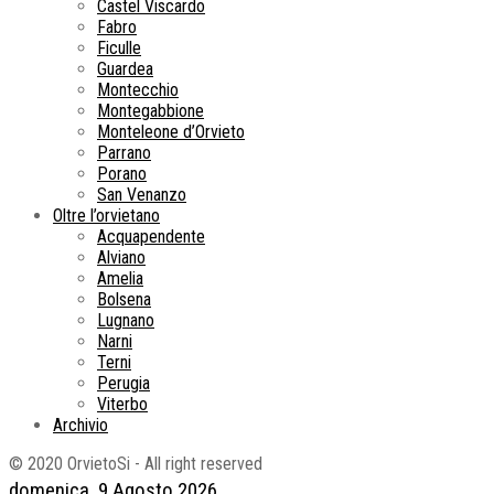
Castel Viscardo
Fabro
Ficulle
Guardea
Montecchio
Montegabbione
Monteleone d’Orvieto
Parrano
Porano
San Venanzo
Oltre l’orvietano
Acquapendente
Alviano
Amelia
Bolsena
Lugnano
Narni
Terni
Perugia
Viterbo
Archivio
© 2020 OrvietoSi - All right reserved
domenica, 9 Agosto 2026