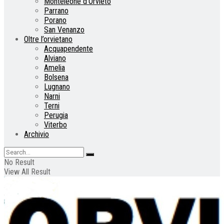
Monteleone d’Orvieto
Parrano
Porano
San Venanzo
Oltre l’orvietano
Acquapendente
Alviano
Amelia
Bolsena
Lugnano
Narni
Terni
Perugia
Viterbo
Archivio
No Result
View All Result