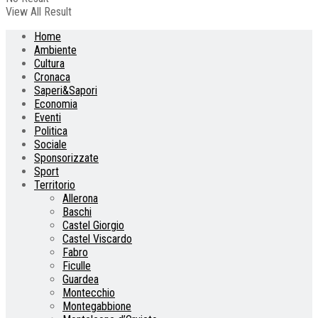
View All Result
Home
Ambiente
Cultura
Cronaca
Saperi&Sapori
Economia
Eventi
Politica
Sociale
Sponsorizzate
Sport
Territorio
Allerona
Baschi
Castel Giorgio
Castel Viscardo
Fabro
Ficulle
Guardea
Montecchio
Montegabbione