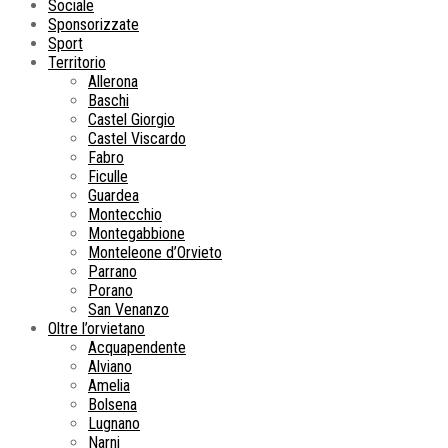
Sociale
Sponsorizzate
Sport
Territorio
Allerona
Baschi
Castel Giorgio
Castel Viscardo
Fabro
Ficulle
Guardea
Montecchio
Montegabbione
Monteleone d’Orvieto
Parrano
Porano
San Venanzo
Oltre l’orvietano
Acquapendente
Alviano
Amelia
Bolsena
Lugnano
Narni