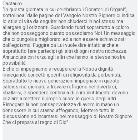
Castauro.
“In questa giornata in cui celebriamo i Donatori di Organi”,
sottolinea “dalle pagine del Vangelo Nostro Signore ci indica
lo stile di vita da seguire: non chiuderci in noi stessi ma
allargare gli orizzonti. Guardando fuori soprattutto a coloro
che non posseggono quanto possediamo Noi. Un messaggio
che ci pungola a migliorarci ed a non essere schiavizzati
dall’egoismo. Fuggire da Lui vuole dire infatti anche e
soprattutto fare partecipi gli altri di ogni nostra ricchezza.
Annunciare cin forza agli altri che hanno le stesse nostre
possibilità.
E che ci impegniamo a recuperare la Nostra dignità
rinnegando concetti ipocriti di religiosità da perbenisti.
Soprattutto le nuove generazioni impegnate in queste
caldissime giornate a trovare refrigerio nel divertirsi,
sballarsi, e spendere centinaia di euro inutilmente devono
iniziare a mettere il proprio cuore in quello degli altri.
Rinnegare la non consapevolezza di avere in mano un
benessere in cui stanno affogando, Mettere tutto in
discussione ed incarnarsi nel messaggio di Nostro Signore.
Che ci prepara al regno di Dio”.