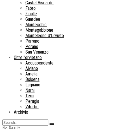
Castel Viscardo
Fabro
Ficulle
Guardea
Montecchio
Montegabbione
Monteleone d’Orvieto
Parrano
Porano
San Venanzo
Oltre l’orvietano
Acquapendente
Alviano
Amelia
Bolsena
Lugnano
Narni
Terni
Perugia
Viterbo
Archivio
No Result