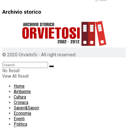
Archivio storico
© 2020 OrvietoSi - All right reserved
No Result
View All Result
Home
Ambiente
Cultura
Cronaca
Saperi&Sapori
Economia
Eventi
Politica