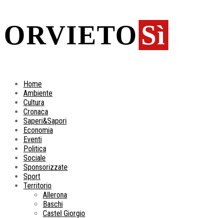
ORVIETO
Sì
Home
Ambiente
Cultura
Cronaca
Saperi&Sapori
Economia
Eventi
Politica
Sociale
Sponsorizzate
Sport
Territorio
Allerona
Baschi
Castel Giorgio