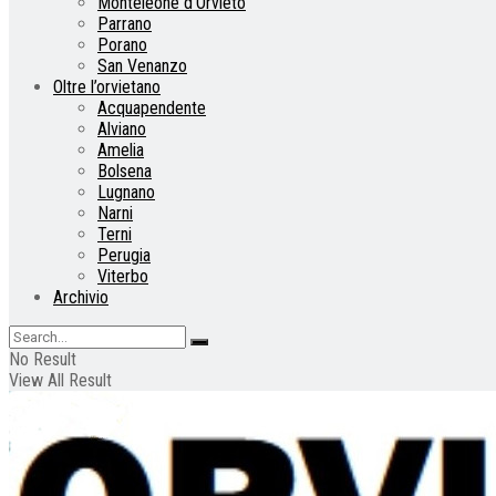
Monteleone d’Orvieto
Parrano
Porano
San Venanzo
Oltre l’orvietano
Acquapendente
Alviano
Amelia
Bolsena
Lugnano
Narni
Terni
Perugia
Viterbo
Archivio
No Result
View All Result