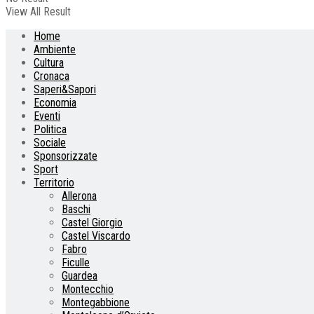
View All Result
Home
Ambiente
Cultura
Cronaca
Saperi&Sapori
Economia
Eventi
Politica
Sociale
Sponsorizzate
Sport
Territorio
Allerona
Baschi
Castel Giorgio
Castel Viscardo
Fabro
Ficulle
Guardea
Montecchio
Montegabbione