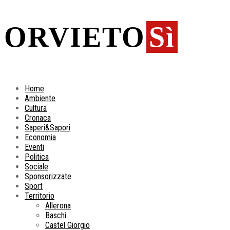
ORVIETO
Sì
Home
Ambiente
Cultura
Cronaca
Saperi&Sapori
Economia
Eventi
Politica
Sociale
Sponsorizzate
Sport
Territorio
Allerona
Baschi
Castel Giorgio