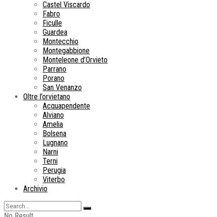
Castel Viscardo
Fabro
Ficulle
Guardea
Montecchio
Montegabbione
Monteleone d’Orvieto
Parrano
Porano
San Venanzo
Oltre l’orvietano
Acquapendente
Alviano
Amelia
Bolsena
Lugnano
Narni
Terni
Perugia
Viterbo
Archivio
No Result