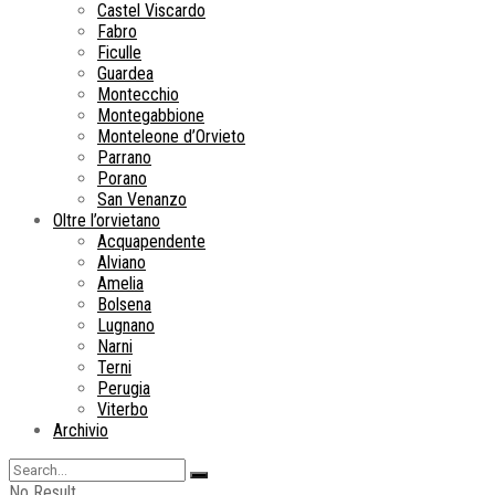
Castel Viscardo
Fabro
Ficulle
Guardea
Montecchio
Montegabbione
Monteleone d’Orvieto
Parrano
Porano
San Venanzo
Oltre l’orvietano
Acquapendente
Alviano
Amelia
Bolsena
Lugnano
Narni
Terni
Perugia
Viterbo
Archivio
No Result