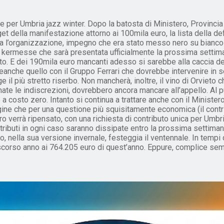
 per Umbria jazz winter. Dopo la batosta di Ministero, Provincia 
 della manifestazione attorno ai 100mila euro, la lista della de
ma l’organizzazione, impegno che era stato messo nero su bianco 
a kermesse che sarà presentata ufficialmente la prossima settima
. E dei 190mila euro mancanti adesso si sarebbe alla caccia degli 
che quello con il Gruppo Ferrari che dovrebbe intervenire in sos
e il più stretto riserbo. Non mancherà, inoltre, il vino di Orviet
te le indiscrezioni, dovrebbero ancora mancare all’appello. Al 
a costo zero. Intanto si continua a trattare anche con il Ministe
e che per una questione più squisitamente economica (il contribu
ero verrà ripensato, con una richiesta di contributo unica per Umbr
tributi in ogni caso saranno dissipate entro la prossima settimana
nella sua versione invernale, festeggia il ventennale. In tempi di
orso anno ai 764.205 euro di quest’anno. Eppure, complice sempre 