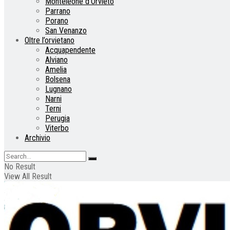
Monteleone d’Orvieto
Parrano
Porano
San Venanzo
Oltre l’orvietano
Acquapendente
Alviano
Amelia
Bolsena
Lugnano
Narni
Terni
Perugia
Viterbo
Archivio
No Result
View All Result