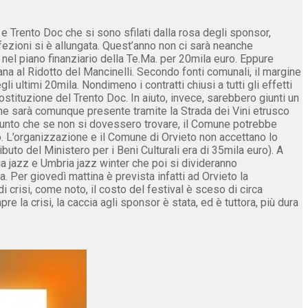
e Trento Doc che si sono sfilati dalla rosa degli sponsor,
fezioni si è allungata. Quest’anno non ci sarà neanche
nel piano finanziario della Te.Ma. per 20mila euro. Eppure
na al Ridotto del Mancinelli. Secondo fonti comunali, il margine
ultimi 20mila. Nondimeno i contratti chiusi a tutti gli effetti
tituzione del Trento Doc. In aiuto, invece, sarebbero giunti un
o che sarà comunque presente tramite la Strada dei Vini etrusco
punto che se non si dovessero trovare, il Comune potrebbe
ro. L’organizzazione e il Comune di Orvieto non accettano lo
to del Ministero per i Beni Culturali era di 35mila euro). A
ia jazz e Umbria jazz winter che poi si divideranno
. Per giovedì mattina è prevista infatti ad Orvieto la
 crisi, come noto, il costo del festival è sceso di circa
la crisi, la caccia agli sponsor è stata, ed è tuttora, più dura