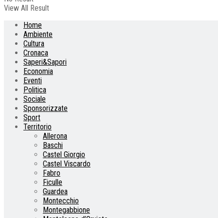
View All Result
Home
Ambiente
Cultura
Cronaca
Saperi&Sapori
Economia
Eventi
Politica
Sociale
Sponsorizzate
Sport
Territorio
Allerona
Baschi
Castel Giorgio
Castel Viscardo
Fabro
Ficulle
Guardea
Montecchio
Montegabbione