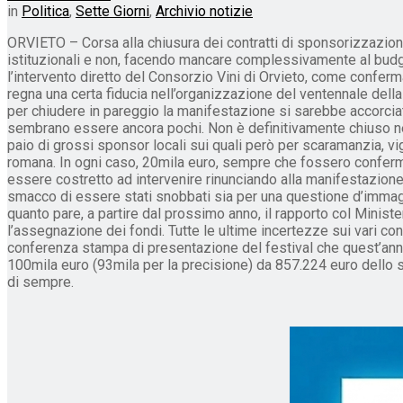
in
Politica
,
Sette Giorni
,
Archivio notizie
ORVIETO – Corsa alla chiusura dei contratti di sponsorizzazione
istituzionali e non, facendo mancare complessivamente al budget
l’intervento diretto del Consorzio Vini di Orvieto, come confer
regna una certa fiducia nell’organizzazione del ventennale dell
per chiudere in pareggio la manifestazione si sarebbe accorciato
sembrano essere ancora pochi. Non è definitivamente chiuso nean
paio di grossi sponsor locali sui quali però per scaramanzia, vig
romana. In ogni caso, 20mila euro, sempre che fossero conferma
essere costretto ad intervenire rinunciando alla manifestazione 
smacco di essere stati snobbati sia per una questione d’immagin
quanto pare, a partire dal prossimo anno, il rapporto col Minist
l’assegnazione dei fondi. Tutte le ultime incertezze sui vari con
conferenza stampa di presentazione del festival che quest’anno, 
100mila euro (93mila per la precisione) da 857.224 euro dello sc
di sempre.