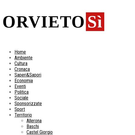
ORVIETO
Sì
Home
Ambiente
Cultura
Cronaca
Saperi&Sapori
Economia
Eventi
Politica
Sociale
Sponsorizzate
Sport
Territorio
Allerona
Baschi
Castel Giorgio