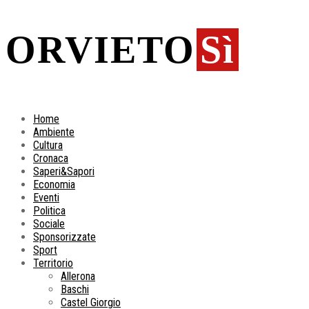
ORVIETO
Sì
Home
Ambiente
Cultura
Cronaca
Saperi&Sapori
Economia
Eventi
Politica
Sociale
Sponsorizzate
Sport
Territorio
Allerona
Baschi
Castel Giorgio