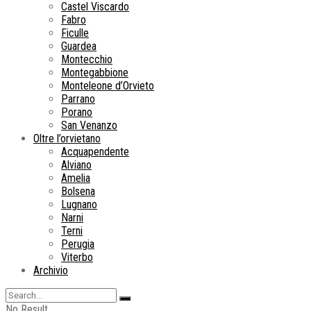
Castel Viscardo
Fabro
Ficulle
Guardea
Montecchio
Montegabbione
Monteleone d’Orvieto
Parrano
Porano
San Venanzo
Oltre l’orvietano
Acquapendente
Alviano
Amelia
Bolsena
Lugnano
Narni
Terni
Perugia
Viterbo
Archivio
No Result