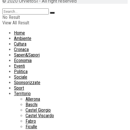
© 2020 OrvietoSi - All right reserved
No Result
View All Result
Home
Ambiente
Cultura
Cronaca
Saperi&Sapori
Economia
Eventi
Politica
Sociale
Sponsorizzate
Sport
Territorio
Allerona
Baschi
Castel Giorgio
Castel Viscardo
Fabro
Ficulle