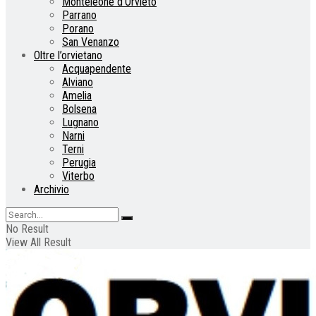
Monteleone d’Orvieto
Parrano
Porano
San Venanzo
Oltre l’orvietano
Acquapendente
Alviano
Amelia
Bolsena
Lugnano
Narni
Terni
Perugia
Viterbo
Archivio
No Result
View All Result