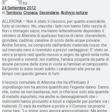
by
24 Settembre 2012
in
Territorio
,
Cronaca
,
Secondarie
,
Archivio notizie
ALLERONA – Non è stato il classico, per quanto esecrabile,
furto al cimitero. No, stavolta i ladri non hanno fatto razzia di
fiori o immagini sacre, ma hanno letteralmente depredato il
cimitero di Allerona di qualsiasi traccia di rame: discendenti,
grondaie, caditoie, canaline di scolo delle acque piovane.
Anche fioriere, se composte dall’ambito materiale rosso che
sul mercato nero è rivenduto a prezzi vantaggiosi. E’ stato un
vero e proprio raid quello messo a segno da ignoti nella notte
tra giovedì e venerdì. Ieri mattina, l’amara scoperta da parte di
alcune persone della zona in visita ai familiari al camposanto.
Sul posto si sono recati subito i carabinieri alle prese da
tempo con questo genere di furti.
Il tecnico comunale di Allerona che ha effettuato il
sopralluogo non ha ancora quantificato l’ingente danno. Danno
che, come se non bastasse, non si riferisce solo alla quantità
di metallo asportato, ma anche ai danneggiamenti che i
malviventi hanno procurato a loculi e cappelle per portare via i
materiali. Ci sarà da mettere a posto e il Comune sa proprio
come fare. “Le stime sono ancora approssimative. Ma anche