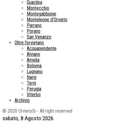
Guardea
Montecchio
Montegabbione
Monteleone d’Orvieto
Parrano
Porano
San Venanzo
Oltre l’orvietano
Acquapendente
Alviano
Amelia
Bolsena
Lugnano
Narni
Terni
Perugia
Viterbo
Archivio
© 2020 OrvietoSi - All right reserved
sabato, 8 Agosto 2026