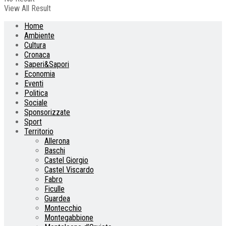
View All Result
Home
Ambiente
Cultura
Cronaca
Saperi&Sapori
Economia
Eventi
Politica
Sociale
Sponsorizzate
Sport
Territorio
Allerona
Baschi
Castel Giorgio
Castel Viscardo
Fabro
Ficulle
Guardea
Montecchio
Montegabbione