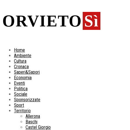
ORVIETO
Sì
Home
Ambiente
Cultura
Cronaca
Saperi&Sapori
Economia
Eventi
Politica
Sociale
Sponsorizzate
Sport
Territorio
Allerona
Baschi
Castel Giorgio