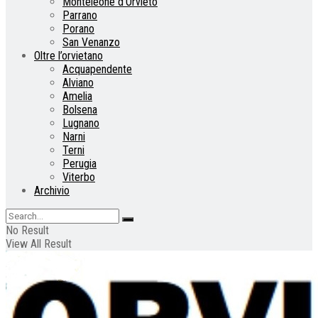
Monteleone d’Orvieto
Parrano
Porano
San Venanzo
Oltre l’orvietano
Acquapendente
Alviano
Amelia
Bolsena
Lugnano
Narni
Terni
Perugia
Viterbo
Archivio
No Result
View All Result