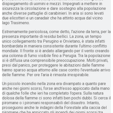
dispiegamento di uomini e mezzi. Impegnati a mettere in
sicurezza la circolazione e dare sostegno alla popolazione
anche diverse pattuglie di carabinieri. In aria si sono levati
due elicotteri e un canadair che ha attinto acqua dal vicino
lago Trasimeno.
Estremamente pericolosa, come detto, l’azione da terra, per la
presenza importante di residui bellici. La zona, un tempo
unico collegamento tra Perugino e Orvietano, è stata infatti
bombardata in maniera consistente durante l’ultimo conflitto
mondiale. Il fronte si è andato allargando per il vento creando
una colonna di fumo visibile fino a Perugia. Tra la popolazione
si è diffusa una comprensibile preoccupazione. Molti privati,
presi dal panico, per proteggere le abitazioni dalle fiamme
hanno sparso acqua attorno alle case contro l’eventuale arrivo
delle fiamme. Per ore l’aria è rimasta irrespirabile.
Un piccolo incendio nella zona era divampato a quanto pare
anche nei giorni scorsi, forse anch’esso appiccato dalla mano
di qualche folle che ieri ha completato l’opera. Sulla natura
dolosa della fiamme ci sono infatti ben pochi dubbi. Si cerca il
piromane o i piromani responsabili del disastro. Intanto,
proseguono anche le indagini della Forestale alla caccia del
piromane che ha appiccato gli incendi dei giorni scorsi tra