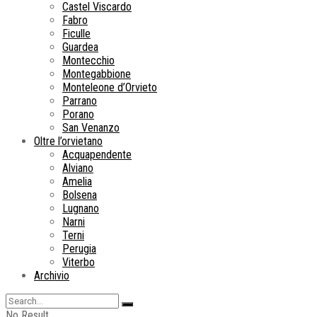
Castel Viscardo
Fabro
Ficulle
Guardea
Montecchio
Montegabbione
Monteleone d’Orvieto
Parrano
Porano
San Venanzo
Oltre l’orvietano
Acquapendente
Alviano
Amelia
Bolsena
Lugnano
Narni
Terni
Perugia
Viterbo
Archivio
No Result