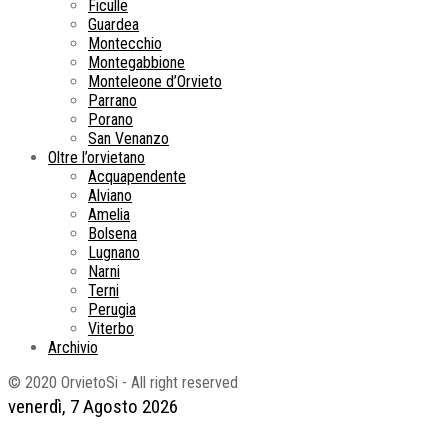
Ficulle
Guardea
Montecchio
Montegabbione
Monteleone d’Orvieto
Parrano
Porano
San Venanzo
Oltre l’orvietano
Acquapendente
Alviano
Amelia
Bolsena
Lugnano
Narni
Terni
Perugia
Viterbo
Archivio
© 2020 OrvietoSi - All right reserved
venerdì, 7 Agosto 2026