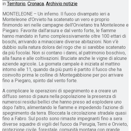
in
Territorio
,
Cronaca
,
Archivio notizie
MONTELEONE – Un inferno. Il fuoco divampato ieri a
Monteleone d’Orvieto ha scatenato un vero e proprio
finimondo ieri nelle campagne dell’Orvietano tra Monteleone e
Piegaro. Favorite dall’arsura e dal vento forte, le fiamme
hanno mandato in fumo complessivamente oltre 100 ettari di
boschi, arrivando a minacciare diverse abitazioni. Non v’è
dubbio sulla natura dolora del rogo che si sarebbe scatenato
da più focolai. Non si contano i danni, al patrimonio boschivo,
alla fauna e alle coltivazioni. Bruciate anche le vigne di alcune
aziende agricole
.
La giornata campale è iniziata al mattino
intorno alle 11, quando da più punti è partito il fuoco che ha
coinvolto prima le colline di Montegabbione per poi arrivare
fino a Piegaro, spinto dal vento forte.
A complicare le operazioni di spegnimento e a creare un
diffuso senso di paura nella popolazione la presenza di
numerosi residui bellici che hanno preso ad esplodere uno
dopo l’altro, alimentando le fiamme e impedendo l’azione di
spegnimento da terra. Bloccata la circolazione stradale quasi
fino a Fabro. Sul posto sono rimaste impegnanti fino a sera
diverse squadre di vigili del fuoco da Perugia, Terni e Orvieto,
protezione civile, forestale, comunità montana con grande