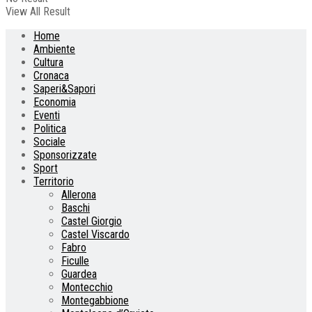
View All Result
Home
Ambiente
Cultura
Cronaca
Saperi&Sapori
Economia
Eventi
Politica
Sociale
Sponsorizzate
Sport
Territorio
Allerona
Baschi
Castel Giorgio
Castel Viscardo
Fabro
Ficulle
Guardea
Montecchio
Montegabbione