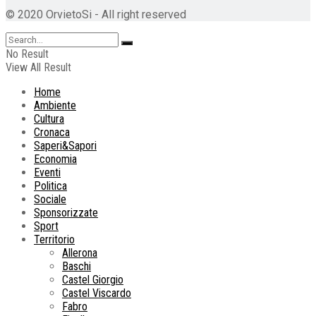
© 2020 OrvietoSi - All right reserved
No Result
View All Result
Home
Ambiente
Cultura
Cronaca
Saperi&Sapori
Economia
Eventi
Politica
Sociale
Sponsorizzate
Sport
Territorio
Allerona
Baschi
Castel Giorgio
Castel Viscardo
Fabro