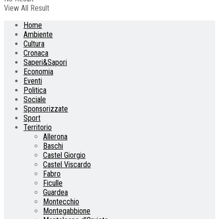
View All Result
Home
Ambiente
Cultura
Cronaca
Saperi&Sapori
Economia
Eventi
Politica
Sociale
Sponsorizzate
Sport
Territorio
Allerona
Baschi
Castel Giorgio
Castel Viscardo
Fabro
Ficulle
Guardea
Montecchio
Montegabbione