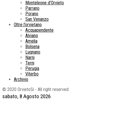
Monteleone d’Orvieto
Parrano
Porano
San Venanzo
Oltre l’orvietano
Acquapendente
Alviano
Amelia
Bolsena
Lugnano
Narni
Terni
Perugia
Viterbo
Archivio
© 2020 OrvietoSi - All right reserved
sabato, 8 Agosto 2026