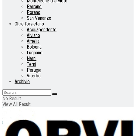
Monteleone d’Orvieto
Parrano
Porano
San Venanzo
Oltre l’orvietano
Acquapendente
Alviano
Amelia
Bolsena
Lugnano
Narni
Terni
Perugia
Viterbo
Archivio
No Result
View All Result