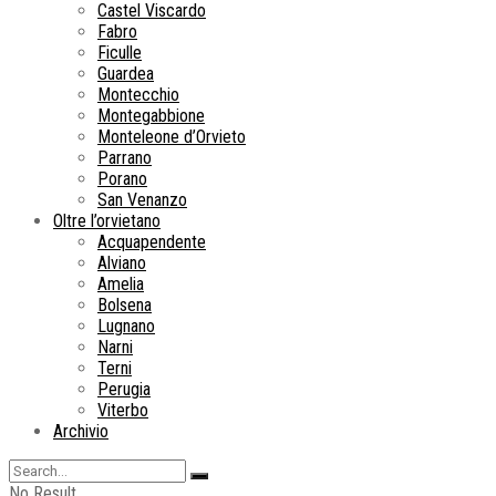
Castel Viscardo
Fabro
Ficulle
Guardea
Montecchio
Montegabbione
Monteleone d’Orvieto
Parrano
Porano
San Venanzo
Oltre l’orvietano
Acquapendente
Alviano
Amelia
Bolsena
Lugnano
Narni
Terni
Perugia
Viterbo
Archivio
No Result