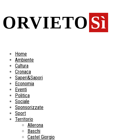
ORVIETO
Sì
Home
Ambiente
Cultura
Cronaca
Saperi&Sapori
Economia
Eventi
Politica
Sociale
Sponsorizzate
Sport
Territorio
Allerona
Baschi
Castel Giorgio