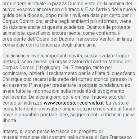
presiedere al rituale in piazza Duomo visto della nomina del
nuovo vescovo ancora non c’è traccia. E se l’arrivo della nuova
guida della diocesi, dopo mille rinvii, era data per certo per il
Corpus Domini ora, anche negli ambienti più informati, viene
da dubitare anche di questa scadenza. Quanto alle proteste
animaliste, quest’anno ancora niente, come conferma il
presidente dell’Opera del Duomo Francesco Venturi, in linea
comunque con la tendenza degli ultimi anni.
Chi annuncia invece importanti novità, senza rivelare troppi
dettagli, sono invece gli organizzatori del corteo storico del
Corpus Domini (10 giugno). Dal 7 maggio, tanto per
cominciare, inizierà il reclutamento per la sfilata di quest’anno.
Chiunque può recarsi alla sede del corteo storico (presso la
ex caserma Piave) per presentare la propria candidatura ed
avere tutte le informazioni sulle modalità di svolgimento
dell’evento. Da alcuni giorni poi è on line il nuovo sito del
corteo all’indirizzo
www.corteostoricoorvieto.it
. La veste è
completamente rinnovata e ampio spazio è riservato al forum
dove è possibile postare idee, suggerimenti, critiche in piena
libertà.
Intanto, si sono perse le tracce del progetto di
musealizzazione dei costumi nella chiesa di San Francesco