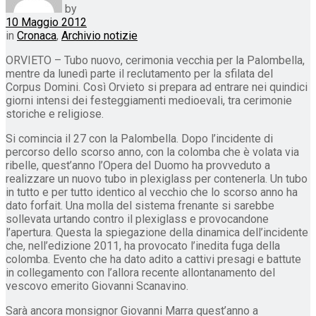
by
10 Maggio 2012
in
Cronaca
,
Archivio notizie
ORVIETO – Tubo nuovo, cerimonia vecchia per la Palombella,
mentre da lunedì parte il reclutamento per la sfilata del
Corpus Domini. Così Orvieto si prepara ad entrare nei quindici
giorni intensi dei festeggiamenti medioevali, tra cerimonie
storiche e religiose.
Si comincia il 27 con la Palombella. Dopo l’incidente di
percorso dello scorso anno, con la colomba che è volata via
ribelle, quest’anno l’Opera del Duomo ha provveduto a
realizzare un nuovo tubo in plexiglass per contenerla. Un tubo
in tutto e per tutto identico al vecchio che lo scorso anno ha
dato forfait. Una molla del sistema frenante si sarebbe
sollevata urtando contro il plexiglass e provocandone
l’apertura. Questa la spiegazione della dinamica dell’incidente
che, nell’edizione 2011, ha provocato l’inedita fuga della
colomba. Evento che ha dato adito a cattivi presagi e battute
in collegamento con l’allora recente allontanamento del
vescovo emerito Giovanni Scanavino.
Sarà ancora monsignor Giovanni Marra quest’anno a