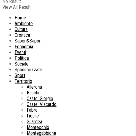
No Result
View All Result
Home
Ambiente
Cultura
Cronaca
Saperi&Sapori
Economia
Eventi
Politica
Sociale
Sponsorizzate
Sport
Territorio
Allerona
Baschi
Castel Giorgio
Castel Viscardo
Fabro
Ficulle
Guardea
Montecchio
Montegabbione