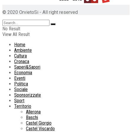
© 2020 OrvietoSi - All right reserved
No Result
View All Result
Home
Ambiente
Cultura
Cronaca
Saperi&Sapori
Economia
Eventi
Politica
Sociale
Sponsorizzate
Sport
Territorio
Allerona
Baschi
Castel Giorgio
Castel Viscardo