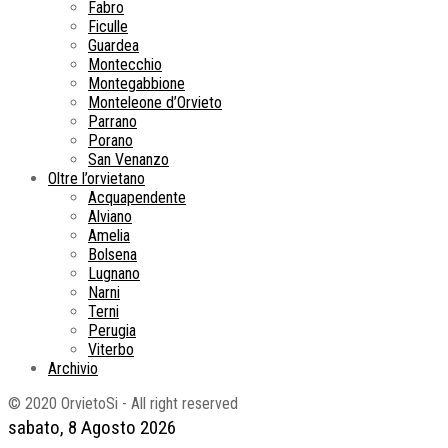
Fabro
Ficulle
Guardea
Montecchio
Montegabbione
Monteleone d’Orvieto
Parrano
Porano
San Venanzo
Oltre l’orvietano
Acquapendente
Alviano
Amelia
Bolsena
Lugnano
Narni
Terni
Perugia
Viterbo
Archivio
© 2020 OrvietoSi - All right reserved
sabato, 8 Agosto 2026