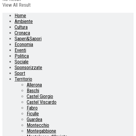
View All Result
Home
Ambiente
Cultura
Cronaca
Saperi&Sapori
Economia
Eventi
Politica
Sociale
Sponsorizzate
Sport
Territorio
Allerona
Baschi
Castel Giorgio
Castel Viscardo
Fabro
Ficulle
Guardea
Montecchio
Montegabbione