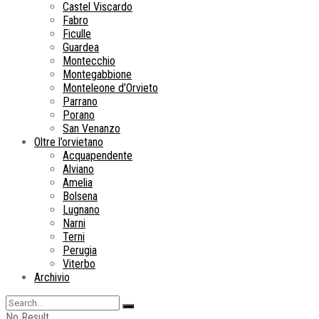
Castel Viscardo
Fabro
Ficulle
Guardea
Montecchio
Montegabbione
Monteleone d’Orvieto
Parrano
Porano
San Venanzo
Oltre l’orvietano
Acquapendente
Alviano
Amelia
Bolsena
Lugnano
Narni
Terni
Perugia
Viterbo
Archivio
No Result