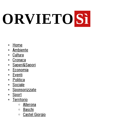
ORVIETO
Sì
Home
Ambiente
Cultura
Cronaca
Saperi&Sapori
Economia
Eventi
Politica
Sociale
Sponsorizzate
Sport
Territorio
Allerona
Baschi
Castel Giorgio