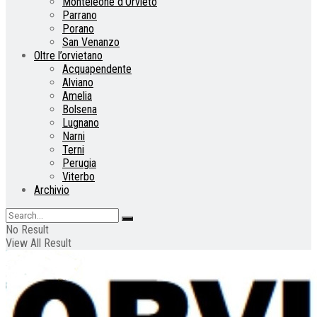
Monteleone d’Orvieto
Parrano
Porano
San Venanzo
Oltre l’orvietano
Acquapendente
Alviano
Amelia
Bolsena
Lugnano
Narni
Terni
Perugia
Viterbo
Archivio
No Result
View All Result