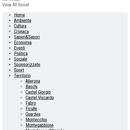
View All Result
Home
Ambiente
Cultura
Cronaca
Saperi&Sapori
Economia
Eventi
Politica
Sociale
Sponsorizzate
Sport
Territorio
Allerona
Baschi
Castel Giorgio
Castel Viscardo
Fabro
Ficulle
Guardea
Montecchio
Montegabbione