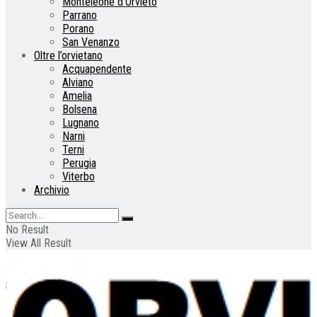
Monteleone d’Orvieto
Parrano
Porano
San Venanzo
Oltre l’orvietano
Acquapendente
Alviano
Amelia
Bolsena
Lugnano
Narni
Terni
Perugia
Viterbo
Archivio
No Result
View All Result