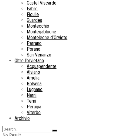
Castel Viscardo
Fabro
Ficulle
Guardea
Montecchio
Montegabbione
Monteleone d’Orvieto
Parrano
Porano
San Venanzo
Oltre l’orvietano
Acquapendente
Alviano
Amelia
Bolsena
Lugnano
Narni
Terni
Perugia
Viterbo
Archivio
No Result