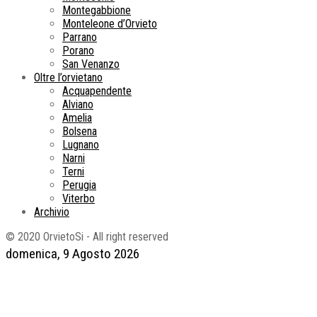
Montegabbione
Monteleone d’Orvieto
Parrano
Porano
San Venanzo
Oltre l’orvietano
Acquapendente
Alviano
Amelia
Bolsena
Lugnano
Narni
Terni
Perugia
Viterbo
Archivio
© 2020 OrvietoSi - All right reserved
domenica, 9 Agosto 2026