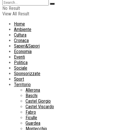
No Result
View All Result
Home
Ambiente
Cultura
Cronaca
Saperi&Sapori
Economia
Eventi
Politica
Sociale
Sponsorizzate
Sport
Territorio
Allerona
Baschi
Castel Giorgio
Castel Viscardo
Fabro
Ficulle
Guardea
Montecchio