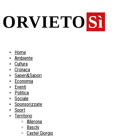
ORVIETO
Sì
Home
Ambiente
Cultura
Cronaca
Saperi&Sapori
Economia
Eventi
Politica
Sociale
Sponsorizzate
Sport
Territorio
Allerona
Baschi
Castel Giorgio