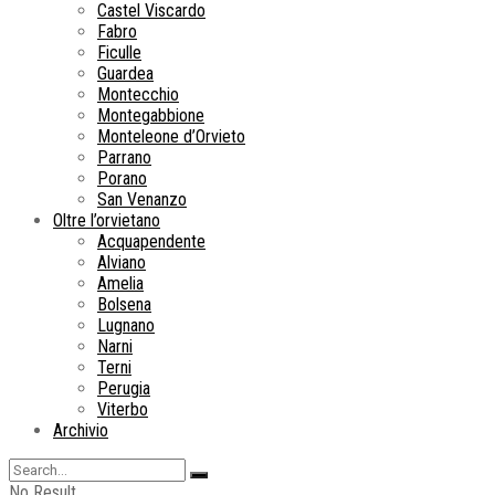
Castel Viscardo
Fabro
Ficulle
Guardea
Montecchio
Montegabbione
Monteleone d’Orvieto
Parrano
Porano
San Venanzo
Oltre l’orvietano
Acquapendente
Alviano
Amelia
Bolsena
Lugnano
Narni
Terni
Perugia
Viterbo
Archivio
No Result