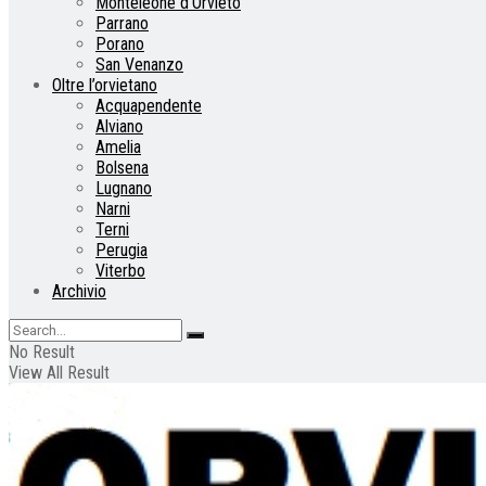
Monteleone d’Orvieto
Parrano
Porano
San Venanzo
Oltre l’orvietano
Acquapendente
Alviano
Amelia
Bolsena
Lugnano
Narni
Terni
Perugia
Viterbo
Archivio
No Result
View All Result