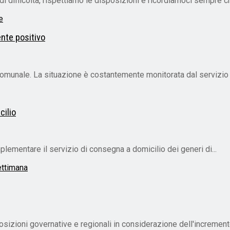
i difficoltà, rispettiamo le disposizioni e ricordiamoci sempre ch
nte positivo
o comunale. La situazione è costantemente monitorata dal servizio 
cilio
lementare il servizio di consegna a domicilio dei generi di...
osizioni governative e regionali in considerazione dell'incremento 