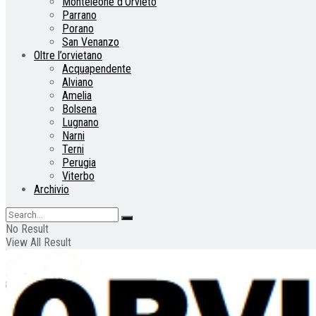
Monteleone d’Orvieto
Parrano
Porano
San Venanzo
Oltre l’orvietano
Acquapendente
Alviano
Amelia
Bolsena
Lugnano
Narni
Terni
Perugia
Viterbo
Archivio
No Result
View All Result