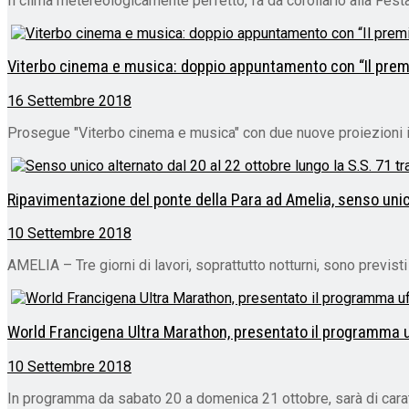
Il clima metereologicamente perfetto, fa da corollario alla Fes
Viterbo cinema e musica: doppio appuntamento con “Il premi
16 Settembre 2018
Prosegue "Viterbo cinema e musica" con due nuove proiezioni il
Ripavimentazione del ponte della Para ad Amelia, senso unic
10 Settembre 2018
AMELIA – Tre giorni di lavori, soprattutto notturni, sono previsti 
World Francigena Ultra Marathon, presentato il programma uf
10 Settembre 2018
In programma da sabato 20 a domenica 21 ottobre, sarà di carat