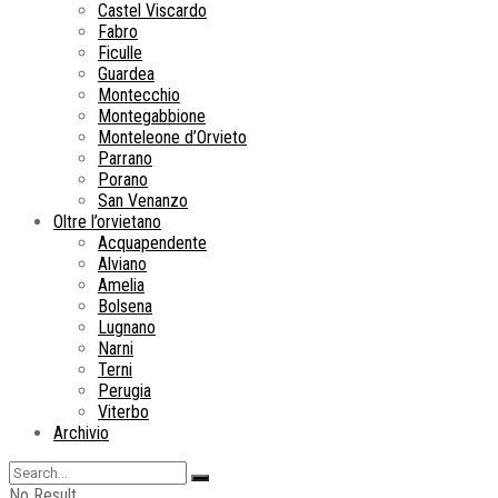
Castel Viscardo
Fabro
Ficulle
Guardea
Montecchio
Montegabbione
Monteleone d’Orvieto
Parrano
Porano
San Venanzo
Oltre l’orvietano
Acquapendente
Alviano
Amelia
Bolsena
Lugnano
Narni
Terni
Perugia
Viterbo
Archivio
No Result