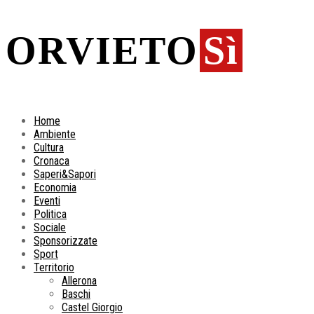
ORVIETO
Sì
Home
Ambiente
Cultura
Cronaca
Saperi&Sapori
Economia
Eventi
Politica
Sociale
Sponsorizzate
Sport
Territorio
Allerona
Baschi
Castel Giorgio