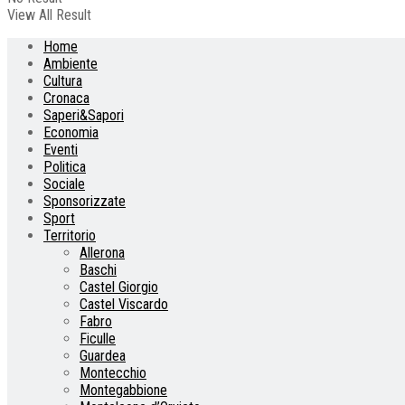
View All Result
Home
Ambiente
Cultura
Cronaca
Saperi&Sapori
Economia
Eventi
Politica
Sociale
Sponsorizzate
Sport
Territorio
Allerona
Baschi
Castel Giorgio
Castel Viscardo
Fabro
Ficulle
Guardea
Montecchio
Montegabbione