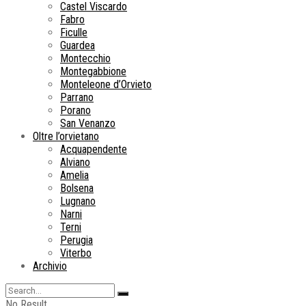
Castel Viscardo
Fabro
Ficulle
Guardea
Montecchio
Montegabbione
Monteleone d’Orvieto
Parrano
Porano
San Venanzo
Oltre l’orvietano
Acquapendente
Alviano
Amelia
Bolsena
Lugnano
Narni
Terni
Perugia
Viterbo
Archivio
No Result