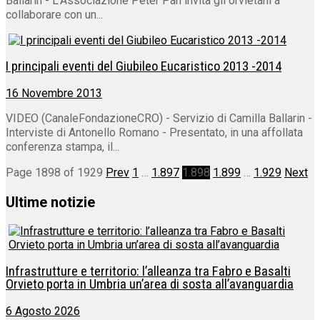
Ballarin - L'Associazione Peter Pan invita gli orvietani a
collaborare con un...
I principali eventi del Giubileo Eucaristico 2013 -2014
16 Novembre 2013
VIDEO (CanaleFondazioneCRO) - Servizio di Camilla Ballarin -
Interviste di Antonello Romano - Presentato, in una affollata
conferenza stampa, il...
Page 1898 of 1929
Prev
1
…
1.897
1.898
1.899
…
1.929
Next
Ultime notizie
Infrastrutture e territorio: l’alleanza tra Fabro e Basalti
Orvieto porta in Umbria un’area di sosta all’avanguardia
6 Agosto 2026