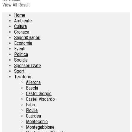
View All Result
Home
Ambiente
Cultura
Cronaca
Saperi&Sapori
Economia
Eventi
Politica
Sociale
Sponsorizzate
Sport
Territorio
Allerona
Baschi
Castel Giorgio
Castel Viscardo
Fabro
Ficulle
Guardea
Montecchio
Montegabbione