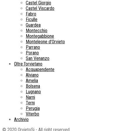
Castel Giorgio
Castel Viscardo
Fabro
Ficulle
Guardea
Montecchio
Montegabbione
Monteleone d’Orvieto
Parrano
Porano
San Venanzo
Oltre l’orvietano
Acquapendente
Alviano
Amelia
Bolsena
Lugnano
Narni
Terni
Perugia
Viterbo
Archivio
© 2020 OrvietoSi - All right reserved