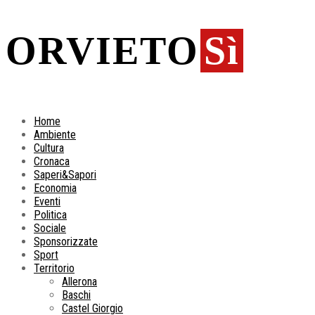
ORVIETO
Sì
Home
Ambiente
Cultura
Cronaca
Saperi&Sapori
Economia
Eventi
Politica
Sociale
Sponsorizzate
Sport
Territorio
Allerona
Baschi
Castel Giorgio