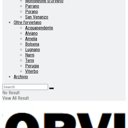
Monteleone d’Orvieto
Parrano
Porano
San Venanzo
Oltre l’orvietano
Acquapendente
Alviano
Amelia
Bolsena
Lugnano
Narni
Terni
Perugia
Viterbo
Archivio
No Result
View All Result