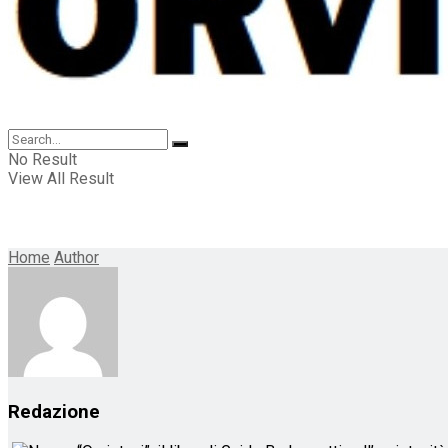
No Result
View All Result
Home
Author
Redazione