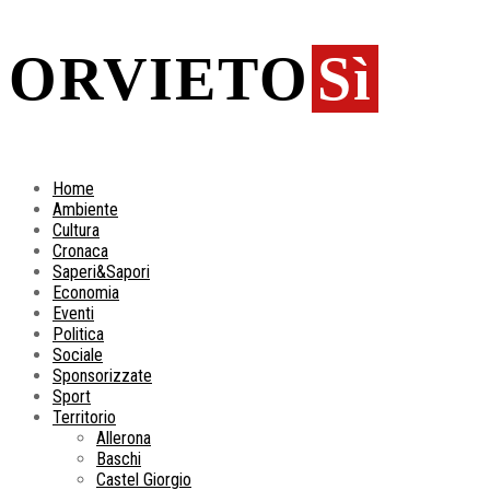
ORVIETO
Sì
Home
Ambiente
Cultura
Cronaca
Saperi&Sapori
Economia
Eventi
Politica
Sociale
Sponsorizzate
Sport
Territorio
Allerona
Baschi
Castel Giorgio