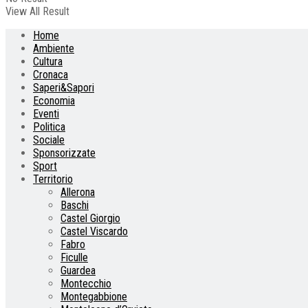
View All Result
Home
Ambiente
Cultura
Cronaca
Saperi&Sapori
Economia
Eventi
Politica
Sociale
Sponsorizzate
Sport
Territorio
Allerona
Baschi
Castel Giorgio
Castel Viscardo
Fabro
Ficulle
Guardea
Montecchio
Montegabbione