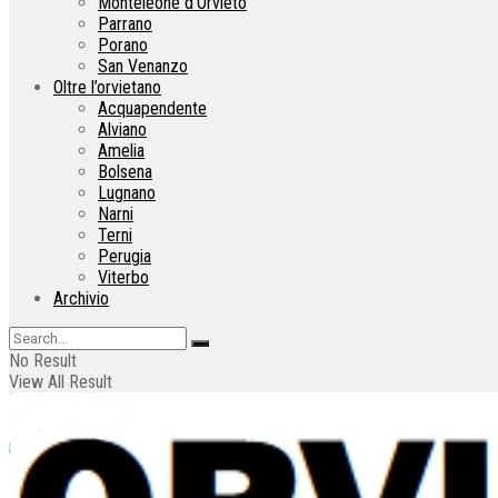
Monteleone d’Orvieto
Parrano
Porano
San Venanzo
Oltre l’orvietano
Acquapendente
Alviano
Amelia
Bolsena
Lugnano
Narni
Terni
Perugia
Viterbo
Archivio
No Result
View All Result