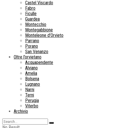
Castel Viscardo
Fabro
Ficulle
Guardea
Montecchio
Montegabbione
Monteleone d’Orvieto
Parrano
Porano
San Venanzo
Oltre l’orvietano
Acquapendente
Alviano
Amelia
Bolsena
Lugnano
Narni
Terni
Perugia
Viterbo
Archivio
No Result