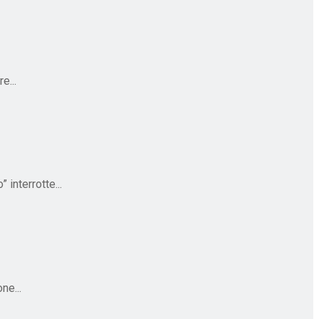
e...
interrotte...
ne...